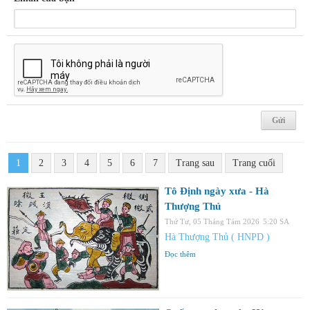
1
2
3
4
5
6
7
Trang sau
Trang cuối
Tô Định ngày xưa - Hà
Thượng Thủ
Thứ Tư, 05 Tháng Tám 2026
5:20 SA
Hà Thượng Thủ ( HNPD )
Đọc thêm