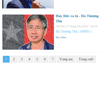
Huy Đức ra tù - Hà Thượng
Thủ
Thứ Hai, 22 Tháng Sáu 2026
7:48 SA
Hà Thượng Thủ ( HNPD )
Đọc thêm
1
2
3
4
5
6
7
Trang sau
Trang cuối