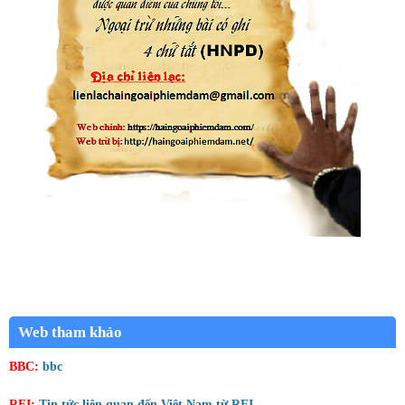
Web tham khảo
BBC:
bbc
RFI:
Tin tức liên quan đến Việt Nam từ RFI