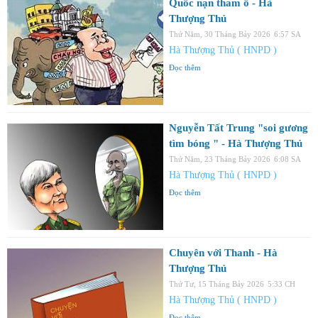
Quốc nạn tham ô - Hà
Thượng Thủ
Thứ Năm, 30 Tháng Bảy 2026
6:57 SA
Hà Thượng Thủ ( HNPD )
Đọc thêm
Nguyễn Tất Trung "soi gương
tìm bóng " - Hà Thượng Thủ
Thứ Năm, 23 Tháng Bảy 2026
6:08 SA
Hà Thượng Thủ ( HNPD )
Đọc thêm
Chuyên với Thanh - Hà
Thượng Thủ
Thứ Tư, 15 Tháng Bảy 2026
5:33 CH
Hà Thượng Thủ ( HNPD )
Đọc thêm