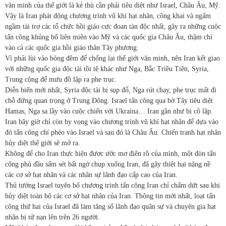
văn minh của thế giới là kẻ thù cần phải tiêu diệt như Israel, Châu Âu, Mỹ.
Vậy là Iran phát động chương trình vũ khí hạt nhân, công khai và ngấm
ngầm tài trợ các tổ chức hồi giáo cực đoan tàn độc nhất, gây ra những cuộc
tấn công khủng bố liên miên vào Mỹ và các quốc gia Châu Âu, thậm chí
vào cả các quốc gia hồi giáo thân Tây phương.
Vì phải lùi vào bóng đêm để chống lại thế giới văn minh, nên Iran kết giao
với những quốc gia độc tài tồi tệ khác như Nga, Bắc Triều Tiên, Syria,
Trung cộng để mưu đồ lập ra phe trục.
Diễn biến mới nhất, Syria độc tài bị sụp đổ, Nga rút chạy, phe trục mất đi
chỗ đứng quan trọng ở Trung Đông. Israel tấn công qua bờ Tây tiêu diệt
Hamas, Nga sa lầy vào cuộc chiến với Ukraina… Iran gần như bị cô lập.
Iran bây giờ chỉ còn hy vọng vào chương trình vũ khí hạt nhân để dựa vào
đó tấn công chí phèo vào Israel và sau đó là Châu Âu. Chiến tranh hạt nhân
hủy diệt thế giới sẽ mở ra.
Không để cho Iran thực hiện được ước mơ điên rồ của mình, một đòn tấn
công phủ đầu sấm sét bất ngờ chụp xuống Iran, đã gây thiệt hại nặng nề
các cơ sở hạt nhân và các nhân sự lãnh đạo cấp cao của Iran.
Thủ tướng Israel tuyên bố chương trình tấn công Iran chỉ chấm dứt sau khi
hủy diệt toàn bộ các cơ sở hạt nhân của Iran. Thông tin mới nhất, loạt tấn
công thứ hai của Israel đã làm tăng số lãnh đạo quân sự và chuyên gia hạt
nhân bị tử nạn lên trên 26 người.