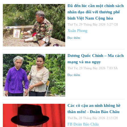
Đã đến lúc cần một chính sách
nhân đạo đối với thương phế
binh Việt Nam Cộng hòa
Thứ Tư, 29 Tháng Bảy 2026
5:27 CH
Xuân Phong
Đọc thêm
Dương Quốc Chính – Ma cách
mạng và ma ngụy
Thứ Tư, 29 Tháng Bảy 2026
7:03 SA
Đọc thêm
Các cô cậu an ninh không hề
thân mến! - Đoàn Bảo Châu
Thứ Ba, 28 Tháng Bảy 2026
2:13 CH
FB Đoàn Bảo Châu