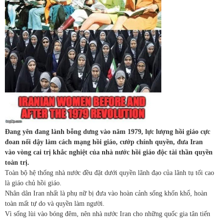
Đang yên đang lành bỗng dưng vào năm 1979, lực lượng hồi giáo cực
đoan nổi dậy làm cách mạng hồi giáo, cướp chính quyền, đưa Iran
vào vòng cai trị khắc nghiệt của nhà nước hồi giáo độc tài thần quyền
toàn trị.
Toàn bộ hệ thống nhà nước đều đặt dưới quyền lãnh đạo của lãnh tụ tối cao
là giáo chủ hồi giáo.
Nhân dân Iran nhất là phụ nữ bị đưa vào hoàn cảnh sống khốn khổ, hoàn
toàn mất tự do và quyền làm người.
Vì sống lùi vào bóng đêm, nên nhà nước Iran cho những quốc gia tân tiến