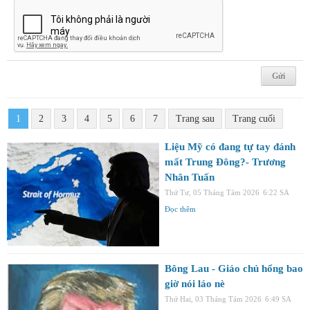
1
2
3
4
5
6
7
Trang sau
Trang cuối
Liệu Mỹ có đang tự tay đánh
mất Trung Đông?- Trương
Nhân Tuấn
Thứ Tư, 05 Tháng Tám 2026
6:22 SA
Đọc thêm
Bông Lau - Giáo chủ hổng bao
giờ nói láo nè
Thứ Hai, 03 Tháng Tám 2026
6:49 SA