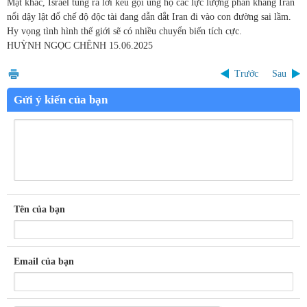
Mặt khác, Israel tung ra lời kêu gọi ủng hộ các lực lượng phản kháng Iran
nổi dậy lật đổ chế độ độc tài đang dẫn dắt Iran đi vào con đường sai lầm.
Hy vọng tình hình thế giới sẽ có nhiều chuyển biến tích cực.
HUỲNH
NGỌC CHÊNH
15.06.2025
Trước
Sau
Gửi ý kiến của bạn
Tên của bạn
Email của bạn