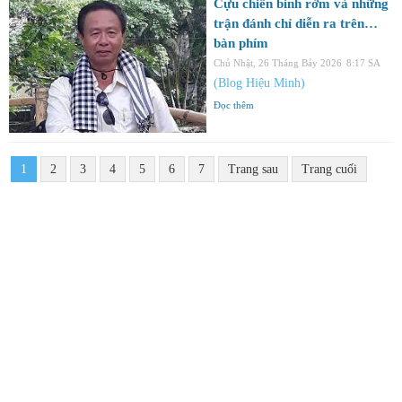
Cựu chiến binh rởm và những
trận đánh chỉ diễn ra trên…
bàn phím
Chủ Nhật, 26 Tháng Bảy 2026
8:17 SA
(Blog Hiệu Minh)
Đọc thêm
1
2
3
4
5
6
7
Trang sau
Trang cuối