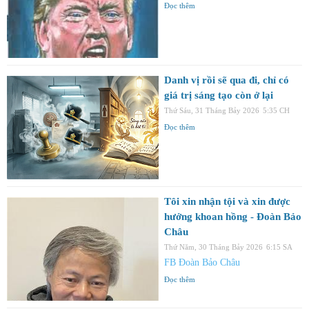
Đọc thêm
Danh vị rồi sẽ qua đi, chỉ có
giá trị sáng tạo còn ở lại
Thứ Sáu, 31 Tháng Bảy 2026
5:35 CH
Đọc thêm
Tôi xin nhận tội và xin được
hưởng khoan hồng - Đoàn Bảo
Châu
Thứ Năm, 30 Tháng Bảy 2026
6:15 SA
FB Đoàn Bảo Châu
Đọc thêm