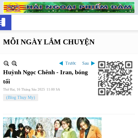
MỖI NGÀY LẮM CHUYỆN
Trước
Sau
Huỳnh Ngọc Chênh - Iran, bóng
tối
Thứ Hai, 16 Tháng Sáu 2025
11:00 SA
(Blog Thụy My)