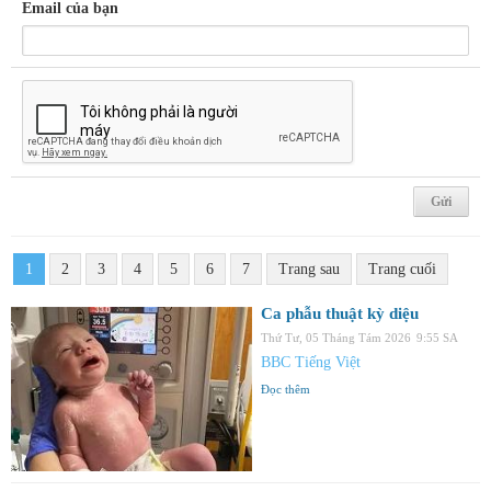
Email của bạn
1
2
3
4
5
6
7
Trang sau
Trang cuối
Ca phẫu thuật kỳ diệu
Thứ Tư, 05 Tháng Tám 2026
9:55 SA
BBC Tiếng Việt
Đọc thêm