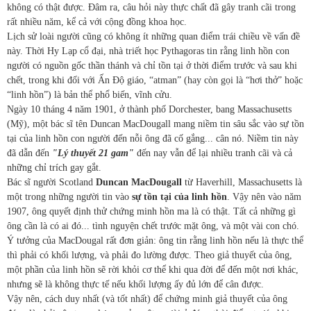
không có thật được. Đâm ra, câu hỏi này thực chất đã gây tranh cãi trong
rất nhiều năm, kể cả với cộng đồng khoa học.
Lịch sử loài người cũng có không ít những quan điểm trái chiều về vấn đề
này. Thời Hy Lạp cổ đại, nhà triết học Pythagoras tin rằng linh hồn con
người có nguồn gốc thần thánh và chỉ tồn tại ở thời điểm trước và sau khi
chết, trong khi đối với Ấn Độ giáo, “atman” (hay còn gọi là “hơi thở” hoặc
“linh hồn”) là bản thể phổ biến, vĩnh cửu.
Ngày 10 tháng 4 năm 1901, ở thành phố Dorchester, bang Massachusetts
(Mỹ), một bác sĩ tên Duncan MacDougall mang niềm tin sâu sắc vào sự tồn
tại của linh hồn con người đến nỗi ông đã cố gắng... cân nó. Niềm tin này
đã dẫn đến
"Lý thuyết 21 gam"
đến nay vẫn để lại nhiều tranh cãi và cả
những chỉ trích gay gắt.
Bác sĩ người Scotland
Duncan MacDougall
từ Haverhill, Massachusetts là
một trong những người tin vào
sự tồn tại của linh hồn
. Vậy nên vào năm
1907, ông quyết định thử chứng minh hồn ma là có thật. Tất cả những gì
ông cần là có ai đó... tình nguyện chết trước mặt ông, và một vài con chó.
Ý tưởng của MacDougal rất đơn giản: ông tin rằng linh hồn nếu là thực thể
thì phải có khối lượng, và phải đo lường được. Theo giả thuyết của ông,
một phần của linh hồn sẽ rời khỏi cơ thể khi qua đời để đến một nơi khác,
nhưng sẽ là không thực tế nếu khối lượng ấy đủ lớn để cân được.
Vậy nên, cách duy nhất (và tốt nhất) để chứng minh giả thuyết của ông