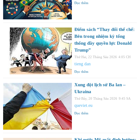
Đọc thêm
Điểm sách “Thay đổi thể chế:
Bên trong nhiệm kỳ tổng
thống đầy quyền lực Donald
Trump”
Thứ Hai, 22 Tháng Sáu 2026
4:05 CH
tieng dan
Đọc thêm
Xung đột lịch sử Ba lan –
Ukraina
Thứ Bảy, 20 Tháng Sáu 2026
9:45 SA
queviet.eu
Đọc thêm
Khi nước Mỹ mất định hướng: