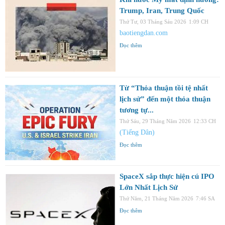
Trump, Iran, Trung Quốc
Thứ Tư, 03 Tháng Sáu 2026
1:09 CH
baotiengdan.com
Đọc thêm
Từ “Thỏa thuận tồi tệ nhất
lịch sử” đến một thỏa thuận
tương tự...
Thứ Sáu, 29 Tháng Năm 2026
12:33 CH
(Tiếng Dân)
Đọc thêm
SpaceX sắp thực hiện cú IPO
Lớn Nhất Lịch Sử
Thứ Năm, 21 Tháng Năm 2026
7:46 SA
Đọc thêm