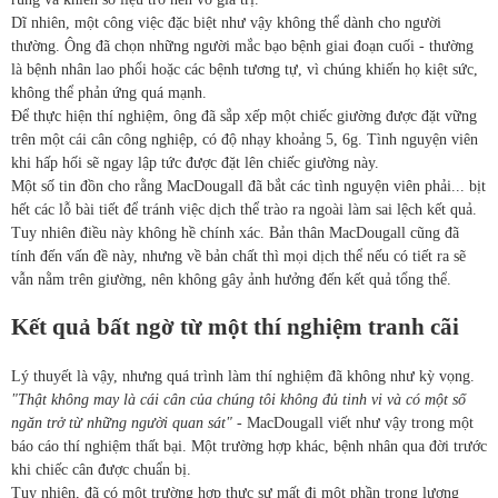
Dĩ nhiên, một công việc đặc biệt như vậy không thể dành cho người
thường. Ông đã chọn những người mắc bạo bệnh giai đoạn cuối - thường
là bệnh nhân lao phổi hoặc các bệnh tương tự, vì chúng khiến họ kiệt sức,
không thể phản ứng quá mạnh.
Để thực hiện thí nghiệm, ông đã sắp xếp một chiếc giường được đặt vững
trên một cái cân công nghiệp, có độ nhạy khoảng 5, 6g. Tình nguyện viên
khi hấp hối sẽ ngay lập tức được đặt lên chiếc giường này.
Một số tin đồn cho rằng MacDougall đã bắt các tình nguyện viên phải... bịt
hết các lỗ bài tiết để tránh việc dịch thể trào ra ngoài làm sai lệch kết quả.
Tuy nhiên điều này không hề chính xác. Bản thân MacDougall cũng đã
tính đến vấn đề này, nhưng về bản chất thì mọi dịch thể nếu có tiết ra sẽ
vẫn nằm trên giường, nên không gây ảnh hưởng đến kết quả tổng thể.
Kết quả bất ngờ từ một thí nghiệm tranh cãi
Lý thuyết là vậy, nhưng quá trình làm thí nghiệm đã không như kỳ vọng.
"Thật không may là cái cân của chúng tôi không đủ tinh vi và có một số
ngăn trở từ những người quan sát"
- MacDougall viết như vậy trong một
báo cáo thí nghiệm thất bại. Một trường hợp khác, bệnh nhân qua đời trước
khi chiếc cân được chuẩn bị.
Tuy nhiên, đã có một trường hợp thực sự mất đi một phần trọng lượng