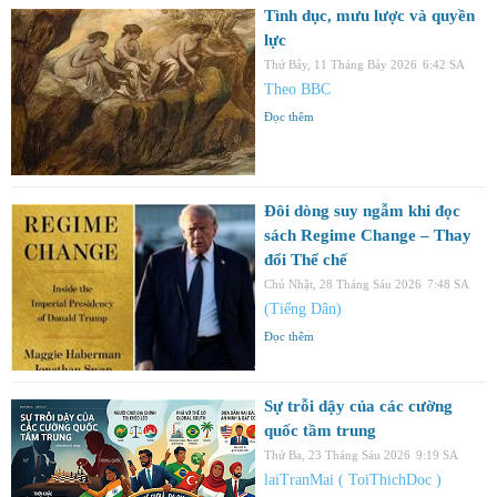
Tình dục, mưu lược và quyền
lực
Thứ Bảy, 11 Tháng Bảy 2026
6:42 SA
Theo BBC
Đọc thêm
Đôi dòng suy ngẫm khi đọc
sách Regime Change – Thay
đổi Thể chế
Chủ Nhật, 28 Tháng Sáu 2026
7:48 SA
(Tiếng Dân)
Đọc thêm
Sự trỗi dậy của các cường
quốc tầm trung
Thứ Ba, 23 Tháng Sáu 2026
9:19 SA
laiTranMai ( ToiThichDoc )