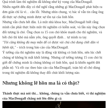
Quá trình làm thí nghiệm đã không như kỳ vọng của MacDougall.
Nhiều người đến đây có thể nghĩ rằng những gì MacDougall phát hiện ra
đơn giản chỉ là vì... cân lỗi. Nhưng nhìn chung, vị bác sĩ vẫn tin rằng ông
đã thực sự chứng minh được sự tồn tại của linh hồn.
Nhưng vẫn chưa hết đâu. Là một nhà khoa học, MacDougall biết rằng
mình cần phải thực hiện một thí nghiệm có kiểm soát, và lần này ông chọn
đối tượng là chó. Ông chọn ra 15 con chó khỏe mạnh cho thí nghiệm, và
bởi chó thì khó mà nằm yên, ông quyết định... tự mình ra tay.
"Tôi cũng không đủ may mắn để có được vài chú chó đang chết dần vì
bệnh tật,"
- trích trong báo cáo của MacDougall.
Ý tưởng của thí nghiệm này là động vật không có linh hồn, nên lúc chết
chúng sẽ không bị mất khối lượng. Nhưng cứ tưởng tượng 15 con chó bị
giết để chứng minh là chúng không có linh hồn, quả là khiến người đời
phẫn nộ. Và rốt cục theo báo cáo của MacDougall, toàn bộ số chó dùng
trong thí nghiệm đã không thay đổi chút khối lượng nào.
Nhưng không lẽ hồn ma là có thật?
Thành thực mà nói thì... không, chúng ta vẫn chưa biết, vì thí nghiệm
của MacDougall chẳng nói lên điều gì cả
.