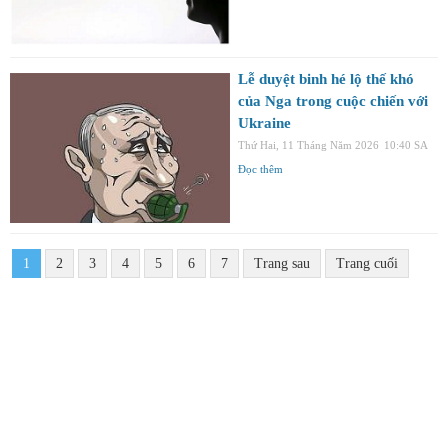
Lễ duyệt binh hé lộ thế khó
của Nga trong cuộc chiến với
Ukraine
Thứ Hai, 11 Tháng Năm 2026
10:40 SA
Đọc thêm
1
2
3
4
5
6
7
Trang sau
Trang cuối