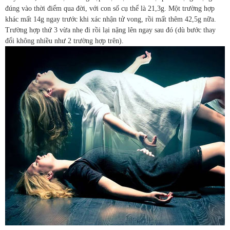
đúng vào thời điểm qua đời, với con số cụ thể là 21,3g. Một trường hợp
khác mất 14g ngay trước khi xác nhận tử vong, rồi mất thêm 42,5g nữa.
Trường hợp thứ 3 vừa nhẹ đi rồi lại nặng lên ngay sau đó (dù bước thay
đổi không nhiều như 2 trường hợp trên).