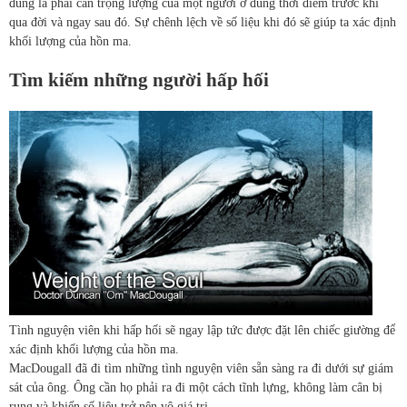
đúng là phải cân trọng lượng của một người ở đúng thời điểm trước khi
qua đời và ngay sau đó. Sự chênh lệch về số liệu khi đó sẽ giúp ta xác định
khối lượng của hồn ma.
Tìm kiếm những người hấp hối
Tình nguyện viên khi hấp hối sẽ ngay lập tức được đặt lên chiếc giường để
xác định khối lượng của hồn ma.
MacDougall đã đi tìm những tình nguyện viên sẵn sàng ra đi dưới sự giám
sát của ông. Ông cần họ phải ra đi một cách tĩnh lựng, không làm cân bị
rung và khiến số liệu trở nên vô giá trị.