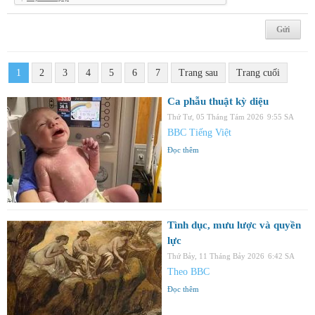
1
2
3
4
5
6
7
Trang sau
Trang cuối
Ca phẫu thuật kỳ diệu
Thứ Tư, 05 Tháng Tám 2026
9:55 SA
BBC Tiếng Việt
Đọc thêm
Tình dục, mưu lược và quyền
lực
Thứ Bảy, 11 Tháng Bảy 2026
6:42 SA
Theo BBC
Đọc thêm