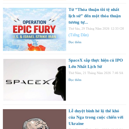
Từ “Thỏa thuận tồi tệ nhất
lịch sử” đến một thỏa thuận
tương tự...
Thứ Sáu, 29 Tháng Năm 2026
12:33 CH
(Tiếng Dân)
Đọc thêm
SpaceX sắp thực hiện cú IPO
Lớn Nhất Lịch Sử
Thứ Năm, 21 Tháng Năm 2026
7:46 SA
Đọc thêm
Lễ duyệt binh hé lộ thế khó
của Nga trong cuộc chiến với
Ukraine