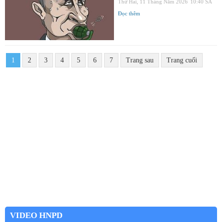
Thứ Hai, 11 Tháng Năm 2026
10:40 SA
Đọc thêm
1
2
3
4
5
6
7
Trang sau
Trang cuối
VIDEO HNPD