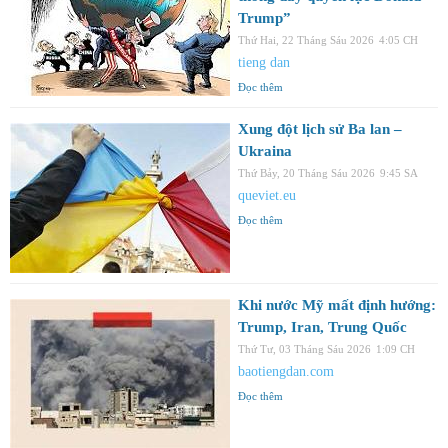
Trump”
Thứ Hai, 22 Tháng Sáu 2026
4:05 CH
tieng dan
Đọc thêm
Xung đột lịch sử Ba lan –
Ukraina
Thứ Bảy, 20 Tháng Sáu 2026
9:45 SA
queviet.eu
Đọc thêm
Khi nước Mỹ mất định hướng:
Trump, Iran, Trung Quốc
Thứ Tư, 03 Tháng Sáu 2026
1:09 CH
baotiengdan.com
Đọc thêm