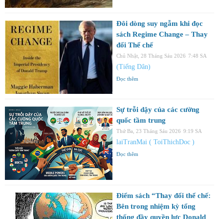
Đôi dòng suy ngẫm khi đọc
sách Regime Change – Thay
đổi Thể chế
Chủ Nhật, 28 Tháng Sáu 2026
7:48 SA
(Tiếng Dân)
Đọc thêm
Sự trỗi dậy của các cường
quốc tầm trung
Thứ Ba, 23 Tháng Sáu 2026
9:19 SA
laiTranMai ( ToiThichDoc )
Đọc thêm
Điểm sách “Thay đổi thể chế:
Bên trong nhiệm kỳ tổng
thống đầy quyền lực Donald