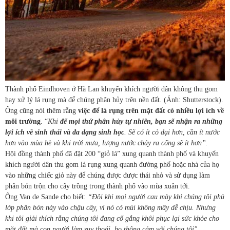
Thành phố Eindhoven ở Hà Lan khuyến khích người dân không thu gom
hay xử lý lá rụng mà để chúng phân hủy trên nền đất. (Ảnh: Shutterstock).
Ông cũng nói thêm rằng
việc để lá rụng trên mặt đất có nhiều lợi ích về
môi trường
. “
Khi
để mọi thứ phân hủy tự nhiên, bạn sẽ nhận ra những
lợi ích về sinh thái và đa dạng sinh học
. Sẽ có ít cỏ dại hơn, cần ít nước
hơn vào mùa hè và khi trời mưa, lượng nước chảy ra cống sẽ ít hơn”.
Hội đồng thành phố đã đặt 200 “giỏ lá” xung quanh thành phố và khuyến
khích người dân thu gom lá rụng xung quanh đường phố hoặc nhà của họ
vào những chiếc giỏ này để chúng được được thái nhỏ và sử dụng làm
phân bón trộn cho cây trồng trong thành phố vào mùa xuân tới.
Ông Van de Sande cho biết:
“Đôi khi mọi người cau mày khi chúng tôi phủ
lớp phân bón này vào chậu cây, vì nó có mùi không mấy dễ chịu. Nhưng
khi tôi giải thích rằng chúng tôi đang cố gắng khôi phục lại sức khỏe cho
mặt đất mà con người làm suy thoái, họ thông cảm với chúng tôi".