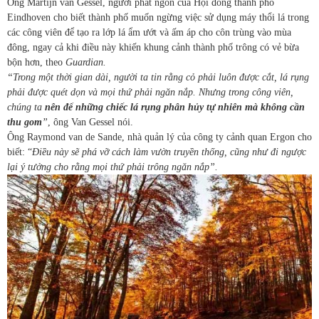
Ông Martijn van Gessel, người phát ngôn của Hội đồng thành phố
Eindhoven cho biết thành phố muốn ngừng việc sử dụng máy thổi lá trong
các công viên để tạo ra lớp lá ẩm ướt và ấm áp cho côn trùng vào mùa
đông, ngay cả khi điều này khiến khung cảnh thành phố trông có vẻ bừa
bộn hơn, theo
Guardian.
“Trong một thời gian dài, người ta tin rằng cỏ phải luôn được cắt, lá rụng
phải được quét dọn và mọi thứ phải ngăn nắp. Nhưng trong công viên,
chúng ta
nên để những chiếc lá rụng phân hủy tự nhiên mà không cần
thu gom
”
, ông Van Gessel nói.
Ông Raymond van de Sande, nhà quản lý của công ty cảnh quan Ergon cho
biết: “
Điều này sẽ phá vỡ cách làm vườn truyền thống, cũng như đi ngược
lại ý tưởng cho rằng mọi thứ phải trông ngăn nắp”.