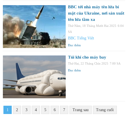
BBC tới nhà máy tên lửa bí
mật của Ukraine, nơi sản xuất
tên lửa tầm xa
Thứ Năm, 18 Tháng Mười Hai 2025
6:04
SA
BBC Tiếng Việt
Đọc thêm
Túi khí cho máy bay
Thứ Hai, 22 Tháng Chín 2025
7:00 SA
Đọc thêm
1
2
3
4
5
6
7
Trang sau
Trang cuối