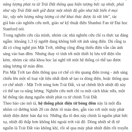
năng lượng phát ra từ Trái Đất thông qua hiện tượng bức xạ nhiệt, phải
như vậy Trái Đất mới giữ được một nhiệt độ gần như bất biến ở mọi
lúc, vậy nên lượng năng lượng có thể khai thác được là rất lớn
”, tác
giả báo cáo nghiên cứu mới, giáo sư kỹ thuật điện Shanhui Fan từ Đại học
Stanford nói.
Trong nghiên cứu của mình, nhóm các nhà nghiên cứu chỉ ra thực tại đáng
ngẫm: khoảng 1,3 tỷ người đang không biết tới ánh sáng điện. Dù rằng ta
đã có công nghệ pin Mặt Trời, những cộng đồng thiếu điện vẫn cần ánh
sáng vào ban đêm. Nhưng thay vì tính tới một thiết bị lưu trữ điện tốn
kém, nhóm các nhà khoa học lại nghĩ tới một hệ thống có thể tạo được
năng lượng từ màn đêm.
Pin Mặt Trời tạo điện thông qua cơ chế có tên quang điện trong - ánh sáng
chiếu lên một số loại vật liệu nhất định sẽ tạo ra dòng điện, hoặc thông qua
cơ chế nhiệt - Mặt Trời nóng hơn Trái Đất, và sự chênh lệch nhiệt độ này
có thể tạo ra năng lượng. Nghiên cứu mới chỉ ra một cách khác nữa, một
hệ thống tận dụng nguồn nhiệt phát ra từ chính Trái Đất.
Theo báo cáo mô tả,
hệ thống phát điện từ bóng đêm
này là một đĩa
nhôm có đường kính 20 cm được tô màu đen, gắn vào với một máy phát
nhiệt điện được bán đại trà. Những địa tô đen này chính là nguồn phát bức
xạ, nhiệt độ thấp hơn không khí ngoài trời vài độ. Dòng nhiệt sẽ đi từ
nguồn là Trái Đất vào không khí, rồi sẽ qua máy phát nhiệt điện rồi truyền