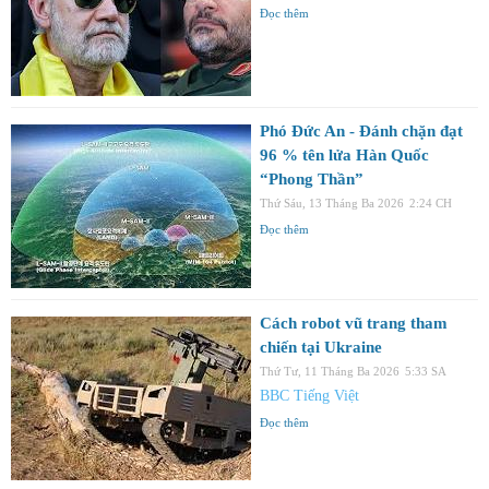
Đọc thêm
Phó Đức An - Đánh chặn đạt
96 % tên lửa Hàn Quốc
“Phong Thần”
Thứ Sáu, 13 Tháng Ba 2026
2:24 CH
Đọc thêm
Cách robot vũ trang tham
chiến tại Ukraine
Thứ Tư, 11 Tháng Ba 2026
5:33 SA
BBC Tiếng Việt
Đọc thêm