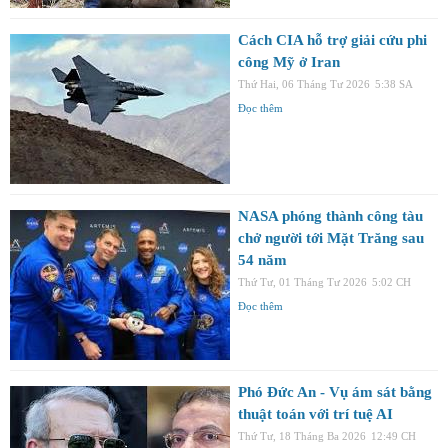
Cách CIA hỗ trợ giải cứu phi
công Mỹ ở Iran
Thứ Hai, 06 Tháng Tư 2026
5:38 SA
Đọc thêm
NASA phóng thành công tàu
chở người tới Mặt Trăng sau
54 năm
Thứ Tư, 01 Tháng Tư 2026
5:02 CH
Đọc thêm
Phó Đức An - Vụ ám sát bằng
thuật toán với trí tuệ AI
Thứ Tư, 18 Tháng Ba 2026
12:49 CH