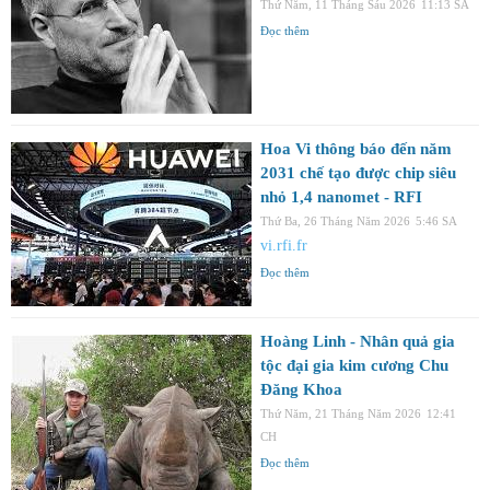
Thứ Năm, 11 Tháng Sáu 2026
11:13 SA
Đọc thêm
Hoa Vi thông báo đến năm
2031 chế tạo được chip siêu
nhỏ 1,4 nanomet - RFI
Thứ Ba, 26 Tháng Năm 2026
5:46 SA
vi.rfi.fr
Đọc thêm
Hoàng Linh - Nhân quả gia
tộc đại gia kim cương Chu
Đăng Khoa
Thứ Năm, 21 Tháng Năm 2026
12:41
CH
Đọc thêm