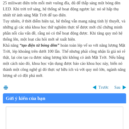
25 miliwatt điện trên mỗi mét vuông đĩa, đủ để thắp sáng một bóng đèn
LED. Khi trời trở sáng, hệ thống sẽ hoạt động ngược lại: nó sẽ hấp thụ
nhiệt từ ánh sáng Mặt Trời để tạo điện.
Tuy nhiên, ở thời điểm hiện tại, hệ thống vẫn mang nặng tính lý thuyết, và
những gì các nhà khoa học thử nghiệm thực tế được mới chỉ chứng minh
phần nổi của vấn đề, rằng nó có thể hoạt động được. Khi tăng quy mô hệ
thống lên, một loạt câu hỏi mới sẽ xuất hiện.
Khả năng
“tạo điện từ bóng đêm”
hoàn toàn lép vế so với năng lượng Mặt
Trời, lép khoảng trên dưới 100 lần. Thế nhưng phải công nhận là giá nó rẻ
thật, lại còn tạo ra được năng lượng khi không có ánh Mặt Trời. Nếu bằng
một cách nào đó, khoa học vận dụng được báo cáo khoa học này, biến nó
thành một công nghệ gì đó thực sự hữu ích và với quy mô lớn, ngành năng
lượng sẽ có đột phá mới.
Trước
Sau
Gửi ý kiến của bạn