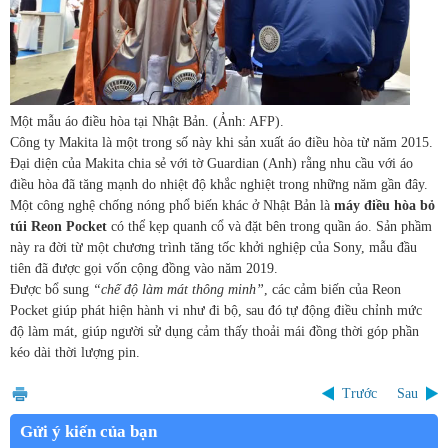
Một mẫu áo điều hòa tại Nhật Bản. (Ảnh: AFP).
Công ty Makita là một trong số này khi sản xuất áo điều hòa từ năm 2015.
Đại diện của Makita chia sẻ với tờ Guardian (Anh) rằng nhu cầu với áo
điều hòa đã tăng mạnh do nhiệt độ khắc nghiệt trong những năm gần đây.
Một công nghệ chống nóng phổ biến khác ở Nhật Bản là
máy điều hòa bỏ
túi Reon Pocket
có thể kẹp quanh cổ và đặt bên trong quần áo. Sản phầm
này ra đời từ một chương trình tăng tốc khởi nghiệp của Sony, mẫu đầu
tiên đã được gọi vốn cộng đồng vào năm 2019.
Được bổ sung
“chế độ làm mát thông minh”
, các cảm biến của Reon
Pocket giúp phát hiện hành vi như đi bộ, sau đó tự động điều chỉnh mức
độ làm mát, giúp người sử dụng cảm thấy thoải mái đồng thời góp phần
kéo dài thời lượng pin.
Trước
Sau
Gửi ý kiến của bạn