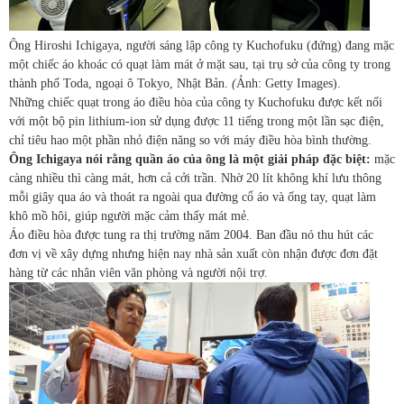
Ông Hiroshi Ichigaya, người sáng lập công ty Kuchofuku (đứng) đang mặc
một chiếc áo khoác có quạt làm mát ở mặt sau, tại trụ sở của công ty trong
thành phố Toda, ngoại ô Tokyo, Nhật Bản.
(
Ảnh: Getty Images).
Những chiếc quạt trong áo điều hòa của công ty Kuchofuku được kết nối
với một bộ pin lithium-ion sử dụng được 11 tiếng trong một lần sạc điện,
chỉ tiêu hao một phần nhỏ điện năng so với máy điều hòa bình thường.
Ông Ichigaya nói rằng quần áo của ông là một giải pháp đặc biệt:
mặc
càng nhiều thì càng mát, hơn cả cởi trần. Nhờ 20 lít không khí lưu thông
mỗi giây qua áo và thoát ra ngoài qua đường cổ áo và ống tay, quạt làm
khô mồ hôi, giúp người mặc cảm thấy mát mẻ.
Áo điều hòa được tung ra thị trường năm 2004. Ban đầu nó thu hút các
đơn vị về xây dựng nhưng hiện nay nhà sản xuất còn nhận được đơn đặt
hàng từ các nhân viên văn phòng và người nội trợ.