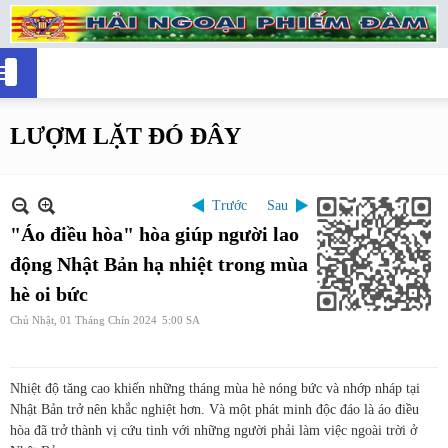
LƯỢM LẶT ĐÓ ĐÂY
Trước
Sau
"Áo điều hòa" hòa giúp người lao
động Nhật Bản hạ nhiệt trong mùa
hè oi bức
Chủ Nhật, 01 Tháng Chín 2024
5:00 SA
Nhiệt độ tăng cao khiến những tháng mùa hè nóng bức và nhớp nháp tại
Nhật Bản trở nên khắc nghiệt hơn. Và một phát minh độc đáo là áo điều
hòa đã trở thành vị cứu tinh với những người phải làm việc ngoài trời ở