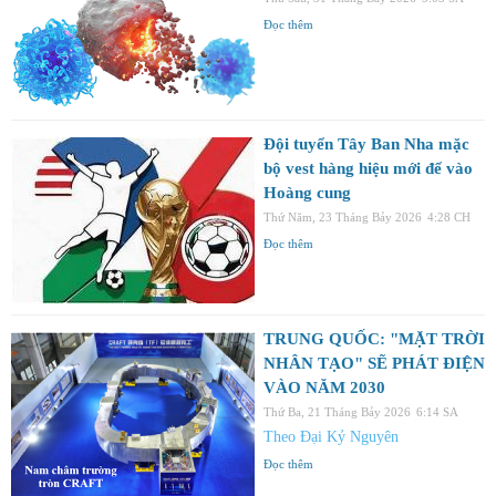
Đọc thêm
Đội tuyển Tây Ban Nha mặc
bộ vest hàng hiệu mới để vào
Hoàng cung
Thứ Năm, 23 Tháng Bảy 2026
4:28 CH
Đọc thêm
TRUNG QUỐC: "MẶT TRỜI
NHÂN TẠO" SẼ PHÁT ĐIỆN
VÀO NĂM 2030
Thứ Ba, 21 Tháng Bảy 2026
6:14 SA
Theo Đại Kỷ Nguyên
Đọc thêm