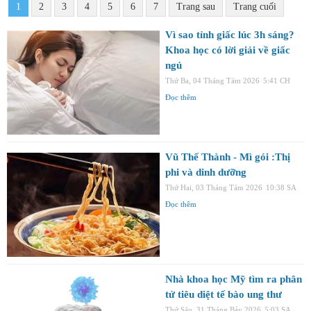
1
2
3
4
5
6
7
Trang sau
Trang cuối
Vì sao tỉnh giấc lúc 3h sáng?
Khoa học có lời giải về giấc
ngủ
Thứ Ba, 04 Tháng Tám 2026
5:41 CH
Đọc thêm
Vũ Thế Thành - Mì gói :Thị
phi và dinh dưỡng
Thứ Hai, 03 Tháng Tám 2026
10:38 SA
Đọc thêm
Nhà khoa học Mỹ tìm ra phân
tử tiêu diệt tế bào ung thư
Thứ Sáu, 31 Tháng Bảy 2026
5:03 SA