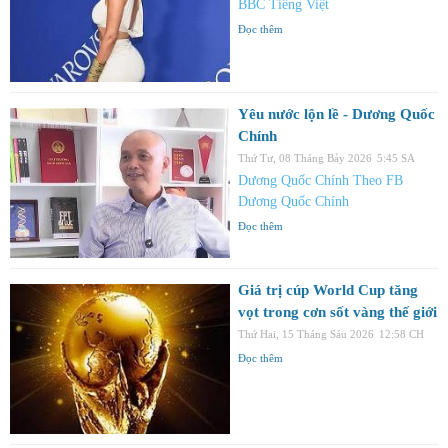
BBC Tiếng Việt
Đọc thêm
Yêu nước lộn lề - Dương Quốc
Chính
Thứ Tư, 08 Tháng Bảy 2026
5:45 SA
Dương Quốc Chính Theo FB
Dương Quốc Chính
Đọc thêm
Giá trị cúp World Cup tăng
vọt trong cơn sốt vàng thế giới
Thứ Hai, 15 Tháng Sáu 2026
12:58 CH
Đọc thêm