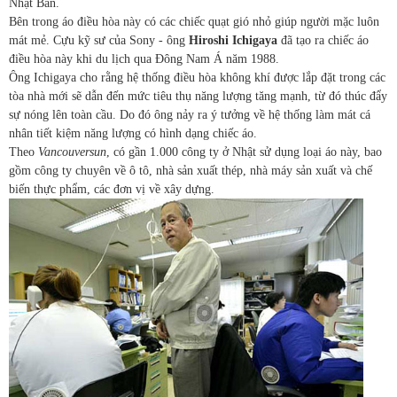
Nhật Bản.
Bên trong áo điều hòa này có các chiếc quạt gió nhỏ giúp người mặc luôn
mát mẻ. Cựu kỹ sư của Sony - ông
Hiroshi Ichigaya
đã tạo ra chiếc áo
điều hòa này khi du lịch qua Đông Nam Á năm 1988.
Ông Ichigaya cho rằng hệ thống điều hòa không khí được lắp đặt trong các
tòa nhà mới sẽ dẫn đến mức tiêu thụ năng lượng tăng mạnh, từ đó thúc đẩy
sự nóng lên toàn cầu. Do đó ông nảy ra ý tưởng về hệ thống làm mát cá
nhân tiết kiệm năng lượng có hình dạng chiếc áo.
Theo
Vancouversun
, có gần 1.000 công ty ở Nhật sử dụng loại áo này, bao
gồm công ty chuyên về ô tô, nhà sản xuất thép, nhà máy sản xuất và chế
biến thực phẩm, các đơn vị về xây dựng.