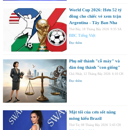
World Cup 2026: Hơn 52 tỷ
đồng cho chiếc vé xem trận
Argentina - Tây Ban Nha
Thứ Bảy, 18 Tháng Bảy 2026
9:35 SA
BBC Tiếng Việt
Đọc thêm
Phụ nữ thành "cỗ máy" và
đàn ông thành "con giống"
Chủ Nhật, 12 Tháng Bảy 2026
6:10 CH
Đọc thêm
Mặt tối của cơn sốt nâng
mông kiểu Brazil
Thứ Tư, 08 Tháng Bảy 2026
5:43 CH