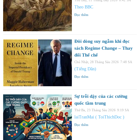
Theo BBC
Đọc thêm
Đôi dòng suy ngẫm khi đọc
sách Regime Change – Thay
đổi Thể chế
Chủ Nhật, 28 Tháng Sáu 2026
7:48 SA
(Tiếng Dân)
Đọc thêm
Sự trỗi dậy của các cường
quốc tầm trung
Thứ Ba, 23 Tháng Sáu 2026
9:19 SA
laiTranMai ( ToiThichDoc )
Đọc thêm