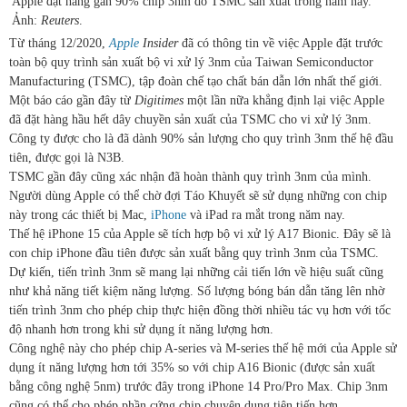
Apple đặt hàng gần 90% chip 3nm do TSMC sản xuất trong năm nay.
Ảnh:
Reuters
.
Từ tháng 12/2020,
Apple
Insider
đã có thông tin về việc Apple đặt trước
toàn bộ quy trình sản xuất bộ vi xử lý 3nm của Taiwan Semiconductor
Manufacturing (TSMC), tập đoàn chế tạo chất bán dẫn lớn nhất thế giới.
Một báo cáo gần đây từ
Digitimes
một lần nữa khẳng định lại việc Apple
đã đặt hàng hầu hết dây chuyền sản xuất của TSMC cho vi xử lý 3nm.
Công ty được cho là đã dành 90% sản lượng cho quy trình 3nm thế hệ đầu
tiên, được gọi là N3B.
TSMC gần đây cũng xác nhận đã hoàn thành quy trình 3nm của mình.
Người dùng Apple có thể chờ đợi Táo Khuyết sẽ sử dụng những con chip
này trong các thiết bị Mac,
iPhone
và iPad ra mắt trong năm nay.
Thế hệ iPhone 15 của Apple sẽ tích hợp bộ vi xử lý A17 Bionic. Đây sẽ là
con chip iPhone đầu tiên được sản xuất bằng quy trình 3nm của TSMC.
Dự kiến, tiến trình 3nm sẽ mang lại những cải tiến lớn về hiệu suất cũng
như khả năng tiết kiệm năng lượng. Số lượng bóng bán dẫn tăng lên nhờ
tiến trình 3nm cho phép chip thực hiện đồng thời nhiều tác vụ hơn với tốc
độ nhanh hơn trong khi sử dụng ít năng lượng hơn.
Công nghệ này cho phép chip A-series và M-series thế hệ mới của Apple sử
dụng ít năng lượng hơn tới 35% so với chip A16 Bionic (được sản xuất
bằng công nghệ 5nm) trước đây trong iPhone 14 Pro/Pro Max. Chip 3nm
cũng có thể cho phép phần cứng chip chuyên dụng tiên tiến hơn.