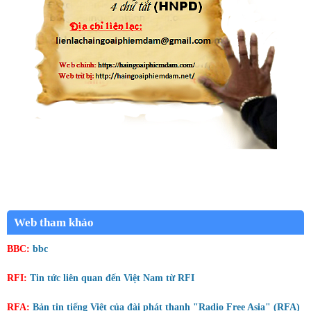
Web tham khảo
BBC:
bbc
RFI:
Tin tức liên quan đến Việt Nam từ RFI
RFA:
Bản tin tiếng Việt của đài phát thanh "Radio Free Asia" (RFA)