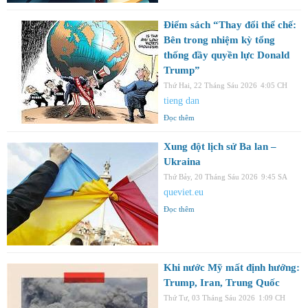
Điểm sách “Thay đổi thể chế:
Bên trong nhiệm kỳ tổng
thống đầy quyền lực Donald
Trump”
Thứ Hai, 22 Tháng Sáu 2026
4:05 CH
tieng dan
Đọc thêm
Xung đột lịch sử Ba lan –
Ukraina
Thứ Bảy, 20 Tháng Sáu 2026
9:45 SA
queviet.eu
Đọc thêm
Khi nước Mỹ mất định hướng:
Trump, Iran, Trung Quốc
Thứ Tư, 03 Tháng Sáu 2026
1:09 CH