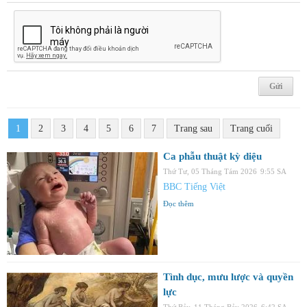
1
2
3
4
5
6
7
Trang sau
Trang cuối
Ca phẫu thuật kỳ diệu
Thứ Tư, 05 Tháng Tám 2026
9:55 SA
BBC Tiếng Việt
Đọc thêm
Tình dục, mưu lược và quyền
lực
Thứ Bảy, 11 Tháng Bảy 2026
6:42 SA