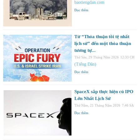
baotiengdan.com
Đọc thêm
Từ “Thỏa thuận tồi tệ nhất
lịch sử” đến một thỏa thuận
tương tự...
Thứ Sáu, 29 Tháng Năm 2026
12:33 CH
(Tiếng Dân)
Đọc thêm
SpaceX sắp thực hiện cú IPO
Lớn Nhất Lịch Sử
Thứ Năm, 21 Tháng Năm 2026
7:46 SA
Đọc thêm