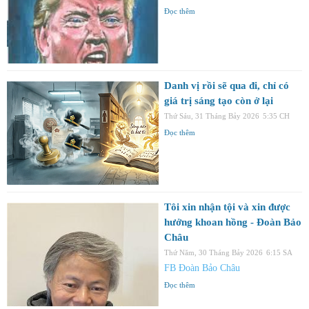
Đọc thêm
Danh vị rồi sẽ qua đi, chỉ có
giá trị sáng tạo còn ở lại
Thứ Sáu, 31 Tháng Bảy 2026
5:35 CH
Đọc thêm
Tôi xin nhận tội và xin được
hưởng khoan hồng - Đoàn Bảo
Châu
Thứ Năm, 30 Tháng Bảy 2026
6:15 SA
FB Đoàn Bảo Châu
Đọc thêm