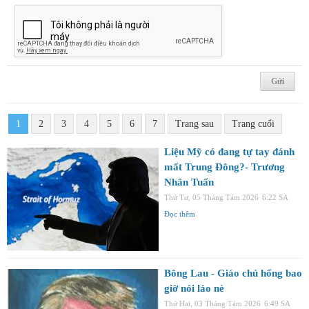
1
2
3
4
5
6
7
Trang sau
Trang cuối
Liệu Mỹ có đang tự tay đánh
mất Trung Đông?- Trương
Nhân Tuấn
Thứ Tư, 05 Tháng Tám 2026
6:22 SA
Đọc thêm
Bông Lau - Giáo chủ hổng bao
giờ nói láo nè
Thứ Hai, 03 Tháng Tám 2026
6:49 SA