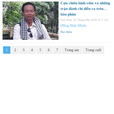
Cựu chiến binh rởm và những
trận đánh chỉ diễn ra trên…
bàn phím
Chủ Nhật, 26 Tháng Bảy 2026
8:17 SA
(Blog Hiệu Minh)
Đọc thêm
1
2
3
4
5
6
7
Trang sau
Trang cuối