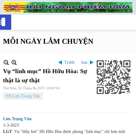
MỖI NGÀY LẮM CHUYỆN
Trước
Sau
Vụ “linh mục” Hồ Hữu Hòa: Sự
thật là sự thật
Thứ Năm, 02 Tháng Ba 2023
10:00 SA
FB Lưu Trọng Văn
Lưu Trọng Văn
1-3-2023
LGT
: Vụ “thầy bói” Hồ Hữu Hòa được phong “linh mục” chỉ hơn một