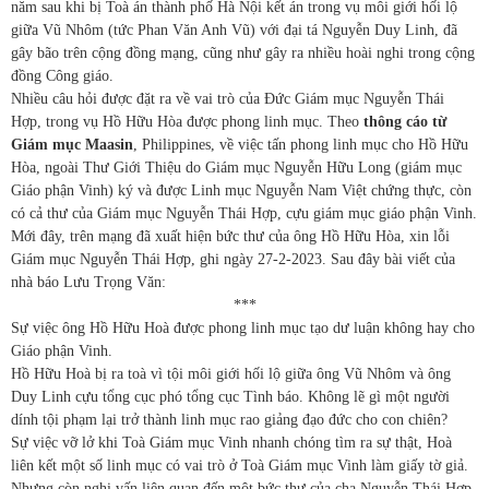
năm sau khi bị Toà án thành phố Hà Nội kết án trong vụ môi giới hối lộ
giữa Vũ Nhôm (tức Phan Văn Anh Vũ) với đại tá Nguyễn Duy Linh, đã
gây bão trên cộng đồng mạng, cũng như gây ra nhiều hoài nghi trong cộng
đồng Công giáo.
Nhiều câu hỏi được đặt ra về vai trò của Đức Giám mục Nguyễn Thái
Hợp, trong vụ Hồ Hữu Hòa được phong linh mục. Theo
thông cáo từ
Giám mục Maasin
, Philippines, về việc tấn phong linh mục cho Hồ Hữu
Hòa, ngoài Thư Giới Thiệu do Giám mục Nguyễn Hữu Long (giám mục
Giáo phận Vinh) ký và được Linh mục Nguyễn Nam Việt chứng thực, còn
có cả thư của Giám mục Nguyễn Thái Hợp, cựu giám mục giáo phận Vinh.
Mới đây, trên mạng đã xuất hiện bức thư của ông Hồ Hữu Hòa, xin lỗi
Giám mục Nguyễn Thái Hợp, ghi ngày 27-2-2023. Sau đây bài viết của
nhà báo Lưu Trọng Văn:
***
Sự việc ông Hồ Hữu Hoà được phong linh mục tạo dư luận không hay cho
Giáo phận Vinh.
Hồ Hữu Hoà bị ra toà vì tội môi giới hối lộ giữa ông Vũ Nhôm và ông
Duy Linh cựu tổng cục phó tổng cục Tình báo. Không lẽ gì một người
dính tội phạm lại trở thành linh mục rao giảng đạo đức cho con chiên?
Sự việc vỡ lở khi Toà Giám mục Vinh nhanh chóng tìm ra sự thật, Hoà
liên kết một số linh mục có vai trò ở Toà Giám mục Vinh làm giấy tờ giả.
Nhưng còn nghi vấn liên quan đến một bức thư của cha Nguyễn Thái Hợp