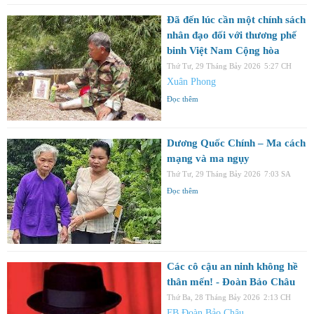
Đã đến lúc cần một chính sách
nhân đạo đối với thương phế
binh Việt Nam Cộng hòa
Thứ Tư, 29 Tháng Bảy 2026
5:27 CH
Xuân Phong
Đọc thêm
Dương Quốc Chính – Ma cách
mạng và ma ngụy
Thứ Tư, 29 Tháng Bảy 2026
7:03 SA
Đọc thêm
Các cô cậu an ninh không hề
thân mến! - Đoàn Bảo Châu
Thứ Ba, 28 Tháng Bảy 2026
2:13 CH
FB Đoàn Bảo Châu