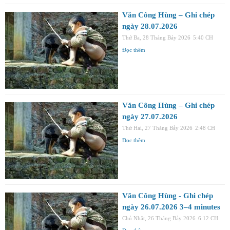
Văn Công Hùng – Ghi chép
ngày 28.07.2026
Thứ Ba, 28 Tháng Bảy 2026
5:40 CH
Đọc thêm
Văn Công Hùng – Ghi chép
ngày 27.07.2026
Thứ Hai, 27 Tháng Bảy 2026
2:48 CH
Đọc thêm
Văn Công Hùng - Ghi chép
ngày 26.07.2026 3–4 minutes
Chủ Nhật, 26 Tháng Bảy 2026
6:12 CH