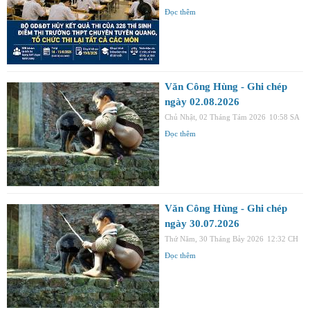
Đọc thêm
Văn Công Hùng - Ghi chép
ngày 02.08.2026
Chủ Nhật, 02 Tháng Tám 2026
10:58 SA
Đọc thêm
Văn Công Hùng - Ghi chép
ngày 30.07.2026
Thứ Năm, 30 Tháng Bảy 2026
12:32 CH
Đọc thêm