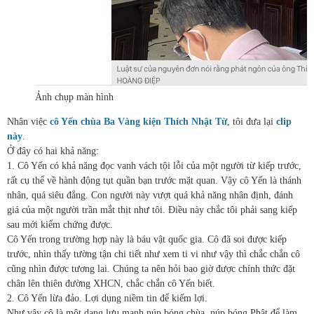
Ảnh chụp màn hình
Nhân việc
cô Yến chùa Ba Vàng kiện Thích Nhật Từ
, tôi đưa lại
clip
này
.
Ở đây có hai khả năng:
1. Cô Yến có khả năng đọc vanh vách tội lỗi của một người từ kiếp trước,
rất cụ thể về hành động tụt quần bạn trước mặt quan. Vậy cô Yến là thánh
nhân, quá siêu đẳng. Con người này vượt quá khả năng nhân định, đánh
giá của một người trần mắt thịt như tôi. Điều này chắc tôi phải sang kiếp
sau mới kiểm chứng được.
Cô Yến trong trường hợp này là báu vật quốc gia. Cô đã soi được kiếp
trước, nhìn thấy tường tận chi tiết như xem ti vi như vậy thì chắc chắn cô
cũng nhìn được tương lai. Chúng ta nên hỏi bao giờ được chính thức đặt
chân lên thiên đường XHCN, chắc chắn cô Yến biết.
2. Cô Yến lừa đảo. Lợi dụng niềm tin để kiếm lợi.
Như vậy cô là một dạng lưu manh núp bóng chùa, núp bóng Phật để làm