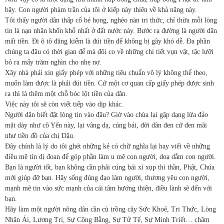
bậy. Con người phàm trần của tôi ở kiếp này thiên về khả năng này.
Tôi thấy người dân thấp cổ bé họng, nghèo nàn tri thức, chỉ thừa mỗi lòng
tin là nạn nhân khốn khổ nhất ở đất nước này. Bước ra đường là người dân
mất tiền. Đi ô tô đăng kiểm là đút tiền để không bị gây khó dễ. Đa phần
chúng ta đâu có thời gian để mà đôi co về những chi tiết vụn vặt, tặc lưỡi
bỏ ra mấy trăm nghìn cho nhẹ nợ.
Xây nhà phải xin giấy phép với những tiêu chuẩn vô lý không thể theo,
muốn làm được là phải đút tiền. Cứ một cơ quan cấp giấy phép được sinh
ra thì là thêm một chỗ bóc lột tiền của dân.
Việc này tôi sẽ còn viết tiếp vào dịp khác.
Người dân biết đặt lòng tin vào đâu? Giờ vào chùa lại gặp dạng lừa đảo
mặt dày như cô Yến này, lại vâng dạ, cúng bái, đời dân đen cứ đen mãi
như tiền đồ của chị Dậu.
Đây chính là lý do tôi ghét những kẻ có chữ nghĩa lại hay viết về những
điều mê tín dị đoan để góp phần làm u mê con người, doạ dẫm con người.
Bạn là người tốt, bạn không cần phải cúng bái xì xụp thì thần, Phật, Chúa
mới giúp đỡ bạn. Hãy sống đúng đạo làm người, thương yêu con người,
mạnh mẽ tin vào sức mạnh của cái tâm hướng thiện, điều lành sẽ đến với
bạn.
Hãy làm một người nông dân cần cù trồng cây Sức Khoẻ, Tri Thức, Lòng
Nhân Ái, Lương Tri, Sự Công Bằng, Sự Tử Tế, Sự Minh Triết… chăm