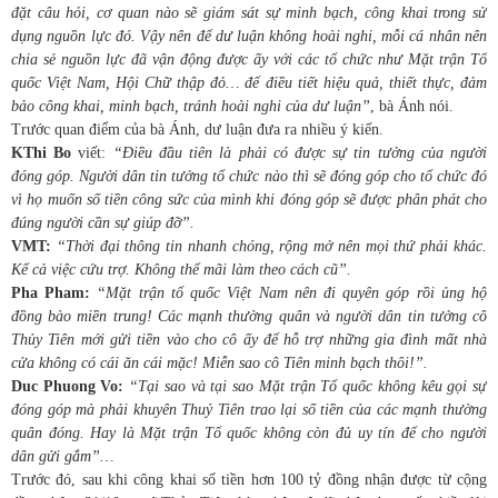
đặt câu hỏi, cơ quan nào sẽ giám sát sự minh bạch, công khai trong sử
dụng nguồn lực đó. Vậy nên để dư luận không hoài nghi, mỗi cá nhân nên
chia sẻ nguồn lực đã vận động được ấy với các tổ chức như Mặt trận Tổ
quốc Việt Nam, Hội Chữ thập đỏ… để điều tiết hiệu quả, thiết thực, đảm
bảo công khai, minh bạch, tránh hoài nghi của dư luận”
, bà Ánh nói.
Trước quan điểm của bà Ánh, dư luận đưa ra nhiều ý kiến.
KThi Bo
viết:
“Điều đầu tiên là phải có được sự tin tưởng của người
đóng góp. Người dân tin tưởng tổ chức nào thì sẽ đóng góp cho tổ chức đó
vì họ muốn số tiền công sức của mình khi đóng góp sẽ được phân phát cho
đúng người cần sự giúp đỡ”.
VMT:
“Thời đại thông tin nhanh chóng, rộng mở nên mọi thứ phải khác.
Kể cả việc cứu trợ. Không thể mãi làm theo cách cũ”.
Pha Pham:
“Mặt trận tổ quốc Việt Nam nên đi quyên góp rồi ủng hộ
đồng bào miền trung! Các mạnh thường quân và người dân tin tưởng cô
Thủy Tiên mới gửi tiền vào cho cô ấy để hỗ trợ những gia đình mất nhà
cửa không có cái ăn cái mặc! Miễn sao cô Tiên minh bạch thôi!”.
Duc Phuong Vo:
“Tại sao và tại sao Mặt trận Tổ quốc không kêu gọi sự
đóng góp mà phải khuyên Thuỷ Tiên trao lại số tiền của các mạnh thường
quân đóng. Hay là Mặt trận Tổ quốc không còn đủ uy tín để cho người
dân gửi gắm”…
Trước đó, sau khi công khai số tiền hơn 100 tỷ đồng nhận được từ cộng