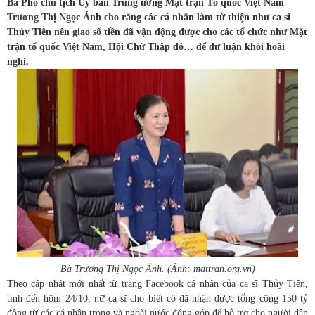
Bà Phó chủ tịch Ủy ban Trung ương Mặt trận Tổ quốc Việt Nam
Trương Thị Ngọc Ánh cho rằng các cá nhân làm từ thiện như ca sĩ
Thủy Tiên nên giao số tiền đã vận động được cho các tổ chức như Mặt
trận tổ quốc Việt Nam, Hội Chữ Thập đỏ… để dư luận khỏi hoài
nghi.
Bà Trương Thị Ngọc Ánh. (Ảnh: mattran.org.vn)
Theo cập nhật mới nhất từ trang Facebook cá nhân của ca sĩ Thủy Tiên,
tính đến hôm 24/10, nữ ca sĩ cho biết cô đã nhận được tổng cộng 150 tỷ
đồng từ các cá nhân trong và ngoài nước đóng góp để hỗ trợ cho người dân