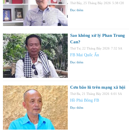
Thứ Bảy, 25 Tháng Bảy 2026
5:38 CH
Đọc thêm
Sao không xử lý Phan Trung
Can?
Thứ Tư, 22 Tháng Bảy 2026
7:32 SA
FB Mai Quốc Ấn
Đọc thêm
Cơn bão lũ trên mạng xã hội
Thứ Ba, 21 Tháng Bảy 2026
6:01 SA
Hồ Phú Bông FB
Đọc thêm