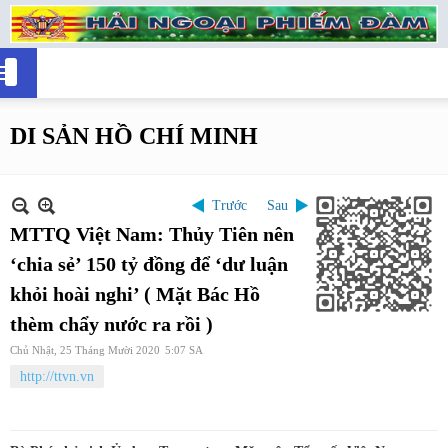
DI SẢN HỒ CHÍ MINH
Trước
Sau
MTTQ Việt Nam: Thủy Tiên nên
‘chia sẻ’ 150 tỷ đồng để ‘dư luận
khỏi hoài nghi’ ( Mặt Bác Hồ
thèm chẩy nước ra rồi )
Chủ Nhật, 25 Tháng Mười 2020
5:07 SA
http://ttvn.vn