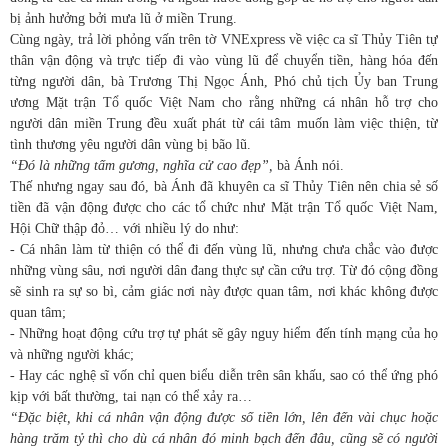
bị ảnh hưởng bởi mưa lũ ở miền Trung.
Cùng ngày, trả lời phỏng vấn trên tờ VNExpress về việc ca sĩ Thủy Tiên tự
thân vận động và trực tiếp đi vào vùng lũ để chuyển tiền, hàng hóa đến
từng người dân, bà Trương Thị Ngọc Ánh, Phó chủ tịch Ủy ban Trung
ương Mặt trận Tổ quốc Việt Nam cho rằng những cá nhân hỗ trợ cho
người dân miền Trung đều xuất phát từ cái tâm muốn làm việc thiện, từ
tình thương yêu người dân vùng bị bão lũ.
“Đó là những tấm gương, nghĩa cử cao đẹp”,
bà Ánh nói.
Thế nhưng ngay sau đó, bà Ánh đã khuyên ca sĩ Thủy Tiên nên chia sẻ số
tiền đã vận động được cho các tổ chức như Mặt trận Tổ quốc Việt Nam,
Hội Chữ thập đỏ… với nhiều lý do như:
- Cá nhân làm từ thiện có thể đi đến vùng lũ, nhưng chưa chắc vào được
những vùng sâu, nơi người dân đang thực sự cần cứu trợ. Từ đó cộng đồng
sẽ sinh ra sự so bì, cảm giác nơi này được quan tâm, nơi khác không được
quan tâm;
- Những hoạt động cứu trợ tự phát sẽ gây nguy hiểm đến tính mạng của họ
và những người khác;
- Hay các nghệ sĩ vốn chỉ quen biểu diễn trên sân khấu, sao có thể ứng phó
kịp với bất thường, tai nạn có thể xảy ra…
“Đặc biệt, khi cá nhân vận động được số tiền lớn, lên đến vài chục hoặc
hàng trăm tỷ thì cho dù cá nhân đó minh bạch đến đâu, cũng sẽ có người