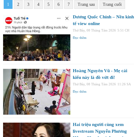
1
2
3
4
5
6
7
Trang sau
Trang cuối
Dương Quốc Chính – Nền kinh
tế view online
Thứ Bảy, 08 Tháng Tám 2026
5:51 CH
Đọc thêm
Hoàng Nguyên Vũ - Mẹ cái
kiểu này là đồ vứt đi!
Thứ Bảy, 08 Tháng Tám 2026
11:26 SA
Đọc thêm
Hai triệu người cùng xem
livestream Nguyễn Phương