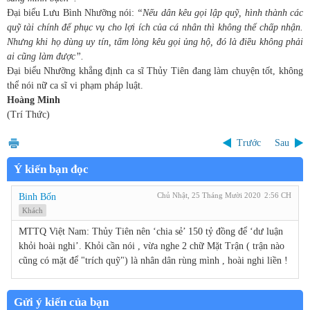
Đại biểu Lưu Bình Nhưỡng nói:
“Nếu dân kêu gọi lập quỹ, hình thành các
quỹ tài chính để phục vụ cho lợi ích của cá nhân thì không thể chấp nhận.
Nhưng khi họ dùng uy tín, tấm lòng kêu gọi ủng hộ, đó là điều không phải
ai cũng làm được”.
Đại biểu Nhưỡng khẳng định ca sĩ Thủy Tiên đang làm chuyện tốt, không
thể nói nữ ca sĩ vi phạm pháp luật.
Hoàng Minh
(Trí Thức)
Trước
Sau
Ý kiến bạn đọc
Chủ Nhật, 25 Tháng Mười 2020
2:56 CH
Binh Bốn
Khách
MTTQ Việt Nam: Thủy Tiên nên ‘chia sẻ’ 150 tỷ đồng để ‘dư luận
khỏi hoài nghi’. Khỏi cần nói , vừa nghe 2 chữ Mặt Trận ( trận nào
cũng có mặt để "trích quỹ") là nhân dân rùng mình , hoài nghi liền !
Gửi ý kiến của bạn