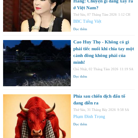
Hằng: Chuyện gì đang xảy ra
ở Việt Nam?
Thứ Sáu, 07 Tháng Tám 2026
1:12 CH
BBC Tiếng Việt
Đọc thêm
Cao Huy Thọ - Không có gì
phải tiếc nuối khi chia tay một
cánh đồng không phải của
mình!
Chủ Nhật, 02 Tháng Tám 2026
11:19 SA
Đọc thêm
Phía sau chiến dịch đấu tố
đang diễn ra
Thứ Sáu, 31 Tháng Bảy 2026
9:58 SA
Phạm Đình Trọng
Đọc thêm