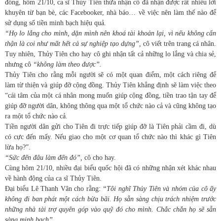
đồng, hôm 21/10, ca sĩ Thủy Tiên thừa nhận cô đã nhận được rất nhiều lời
khuyên từ bạn bè, các Facebooker, nhà báo… về việc nên làm thế nào để
sử dụng số tiền minh bạch hiệu quả.
“Họ lo lắng cho mình, dặn mình nên khoá tài khoản lại, vì nếu không cẩn
thận là coi như mất hết cả sự nghiệp tạo dựng”,
cô viết trên trang cá nhân.
Tuy nhiên, Thủy Tiên cho hay cô ghi nhận tất cả những lo lắng và chia sẻ,
nhưng cô
“không làm theo được”.
Thủy Tiên cho rằng mỗi người sẽ có một quan điểm, một cách riêng để
làm từ thiện và giúp đỡ cộng đồng. Thủy Tiên khẳng định sẽ làm việc theo
“cái tâm của một cá nhân mong muốn giúp cộng đồng, tiền trao tận tay để
giúp đỡ người dân, không thông qua một tổ chức nào cả và cũng không tạo
ra một tổ chức nào cả.
Tiền người dân gửi cho Tiên đi trực tiếp giúp đỡ là Tiên phải cầm đi, dù
có cực đến mấy. Nếu giao cho một cơ quan tổ chức nào thì khác gì Tiên
lừa họ?”.
“Sức đến đâu làm đến đó”,
cô cho hay.
Cùng hôm 21/10, nhiều đại biểu quốc hội đã có những nhận xét khác nhau
về hành động của ca sĩ Thủy Tiên.
Đại biểu Lê Thanh Vân cho rằng:
“Tôi nghĩ Thủy Tiên và nhóm của cô ấy
không đi ban phát một cách bừa bãi. Họ sẵn sàng chịu trách nhiệm trước
những nhà tài trợ quyên góp vào quỹ đó cho mình. Chắc chắn họ sẽ sẵn
sàng minh bạch”.