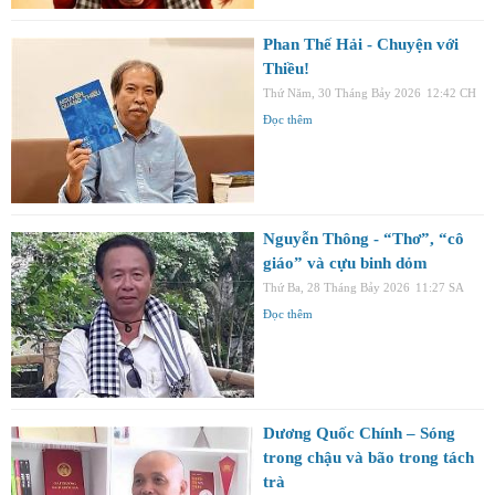
Phan Thế Hải - Chuyện với
Thiều!
Thứ Năm, 30 Tháng Bảy 2026
12:42 CH
Đọc thêm
Nguyễn Thông - “Thơ”, “cô
giáo” và cựu binh dỏm
Thứ Ba, 28 Tháng Bảy 2026
11:27 SA
Đọc thêm
Dương Quốc Chính – Sóng
trong chậu và bão trong tách
trà