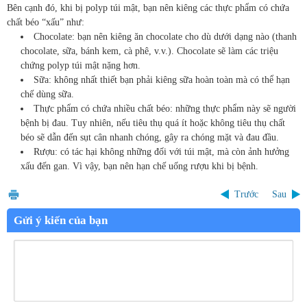
Bên cạnh đó, khi bị polyp túi mật, bạn nên kiêng các thực phẩm có chứa
chất béo “xấu” như:
Chocolate: bạn nên kiêng ăn chocolate cho dù dưới dạng nào (thanh
chocolate, sữa, bánh kem, cà phê, v.v.). Chocolate sẽ làm các triệu
chứng polyp túi mật nặng hơn.
Sữa: không nhất thiết bạn phải kiêng sữa hoàn toàn mà có thể hạn
chế dùng sữa.
Thực phẩm có chứa nhiều chất béo: những thực phẩm này sẽ người
bệnh bị đau. Tuy nhiên, nếu tiêu thụ quá ít hoặc không tiêu thụ chất
béo sẽ dẫn đến sụt cân nhanh chóng, gây ra chóng mặt và đau đầu.
Rượu: có tác hại không những đối với túi mật, mà còn ảnh hưởng
xấu đến gan. Vì vậy, bạn nên hạn chế uống rượu khi bị bệnh.
Trước
Sau
Gửi ý kiến của bạn