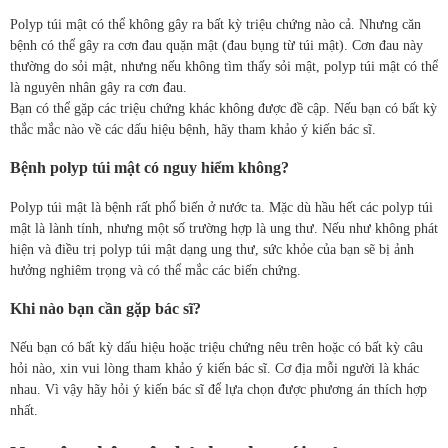
Polyp túi mật có thể không gây ra bất kỳ triệu chứng nào cả. Nhưng căn
bệnh có thể gây ra cơn đau quặn mật (đau bụng từ túi mật). Cơn đau này
thường do sỏi mật, nhưng nếu không tìm thấy sỏi mật, polyp túi mật có thể
là nguyên nhân gây ra cơn đau.
Bạn có thể gặp các triệu chứng khác không được đề cập. Nếu bạn có bất kỳ
thắc mắc nào về các dấu hiệu bệnh, hãy tham khảo ý kiến bác sĩ.
Bệnh polyp túi mật có nguy hiểm không?
Polyp túi mật là bệnh rất phổ biến ở nước ta. Mặc dù hầu hết các polyp túi
mật là lành tính, nhưng một số trường hợp là ung thư. Nếu như không phát
hiện và điều trị polyp túi mật dạng ung thư, sức khỏe của bạn sẽ bị ảnh
hưởng nghiêm trọng và có thể mắc các biến chứng.
Khi nào bạn cần gặp bác sĩ?
Nếu bạn có bất kỳ dấu hiệu hoặc triệu chứng nêu trên hoặc có bất kỳ câu
hỏi nào, xin vui lòng tham khảo ý kiến bác sĩ. Cơ địa mỗi người là khác
nhau. Vì vậy hãy hỏi ý kiến bác sĩ để lựa chọn được phương án thích hợp
nhất.