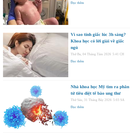
Đọc thêm
Vì sao tỉnh giấc lúc 3h sáng?
Khoa học có lời giải về giấc
ngủ
Thứ Ba, 04 Tháng Tám 2026
5:41 CH
Đọc thêm
Nhà khoa học Mỹ tìm ra phân
tử tiêu diệt tế bào ung thư
Thứ Sáu, 31 Tháng Bảy 2026
5:03 SA
Đọc thêm