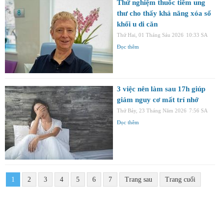
Thử nghiệm thuốc tiêm ung
thư cho thấy khả năng xóa sổ
khối u di căn
Thứ Hai, 01 Tháng Sáu 2026
10:33 SA
Đọc thêm
3 việc nên làm sau 17h giúp
giảm nguy cơ mất trí nhớ
Thứ Bảy, 23 Tháng Năm 2026
7:56 SA
Đọc thêm
1
2
3
4
5
6
7
Trang sau
Trang cuối