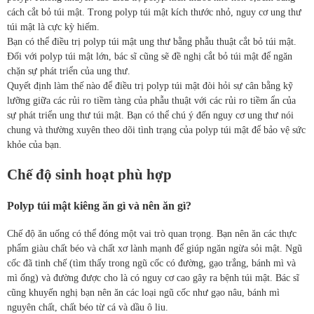
cách cắt bỏ túi mật. Trong polyp túi mật kích thước nhỏ, nguy cơ ung thư
túi mật là cực kỳ hiếm.
Bạn có thể điều trị polyp túi mật ung thư bằng phẫu thuật cắt bỏ túi mật.
Đối với polyp túi mật lớn, bác sĩ cũng sẽ đề nghị cắt bỏ túi mật để ngăn
chặn sự phát triển của ung thư.
Quyết định làm thế nào để điều trị polyp túi mật đòi hỏi sự cân bằng kỹ
lưỡng giữa các rủi ro tiềm tàng của phẫu thuật với các rủi ro tiềm ẩn của
sự phát triển ung thư túi mật. Bạn có thể chú ý đến nguy cơ ung thư nói
chung và thường xuyên theo dõi tình trạng của polyp túi mật để bảo vệ sức
khỏe của bạn.
Chế độ sinh hoạt phù hợp
Polyp túi mật kiêng ăn gì và nên ăn gì?
Chế độ ăn uống có thể đóng một vai trò quan trọng. Bạn nên ăn các thực
phẩm giàu chất béo và chất xơ lành mạnh để giúp ngăn ngừa sỏi mật. Ngũ
cốc đã tinh chế (tìm thấy trong ngũ cốc có đường, gạo trắng, bánh mì và
mì ống) và đường được cho là có nguy cơ cao gây ra bệnh túi mật. Bác sĩ
cũng khuyến nghị bạn nên ăn các loại ngũ cốc như gạo nâu, bánh mì
nguyên chất, chất béo từ cá và dầu ô liu.