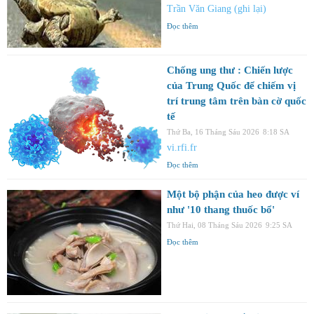
Trần Văn Giang (ghi lại)
Đọc thêm
Chống ung thư : Chiến lược
của Trung Quốc để chiếm vị
trí trung tâm trên bàn cờ quốc
tế
Thứ Ba, 16 Tháng Sáu 2026
8:18 SA
vi.rfi.fr
Đọc thêm
Một bộ phận của heo được ví
như '10 thang thuốc bổ'
Thứ Hai, 08 Tháng Sáu 2026
9:25 SA
Đọc thêm