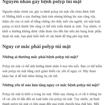
Nguyên nhân gây bệnh polyp túi mật
Nguyên nhân chính xác gây ra bệnh polyp túi mật vẫn chưa được biết
rõ.Những khối u này thường lành tính nhưng không lúc nào cũng vậy,
thậm chí còn có một số bằng chứng cho thấy tuổi của người, sỏi mật hoặc
polyp có kích thước lớn cũng có thể tiến triển thành ác tính. Tuy nhiên, vì
khối u thường không được chẩn đoán cho đến khi siêu âm bụng hoặc phẫu
thuật túi mật, bạn phải hiểu biết về căn bệnh để ứng phó kịp thời.
Nguy cơ mắc phải polyp túi mật
Những ai thường mắc phải bệnh polyp túi mật?
Polyp túi mật có thể ảnh hưởng bệnh nhân ở mọi lứa tuổi. Bạn có thể kiểm
soát polyp túi mật bằng cách giảm thiểu các yếu tố nguy cơ. Hãy tham
khảo bác sĩ để biết thêm thông tin chi tiết.
Những yếu tố nào làm tăng nguy cơ mắc bệnh polyp túi mật?
Polyp túi mật là khối u trong túi mật. Hiện nay chúng ta có rất ít thông tin
về các yếu tố dẫn đến sự xuất hiện của polyp túi mật. Tuy nhiên, sự hình
thành polyp túi mật có liên quan đến quá trình chuyển hóa chất béo. Mối