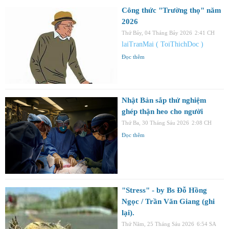
Công thức "Trường thọ" năm
2026
Thứ Bảy, 04 Tháng Bảy 2026
2:41 CH
laiTranMai ( ToiThichDoc )
Đọc thêm
Nhật Bản sắp thử nghiệm
ghép thận heo cho người
Thứ Ba, 30 Tháng Sáu 2026
2:08 CH
Đọc thêm
"Stress" - by Bs Đỗ Hồng
Ngọc / Trần Văn Giang (ghi
lại).
Thứ Năm, 25 Tháng Sáu 2026
6:54 SA