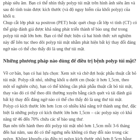
pháp siêu âm. Bạn có thể nhìn thấy polyp túi mật trên hình ảnh siêu âm và
sau đó tính toán được kích thước (và độ nguy hiểm của khối polyp) của
khối u.
Chụp cắt lớp phát xạ positron (PET) hoặc quét chụp cắt lớp vi tính (CT) có
thể giúp đánh giá được khả năng phát triển thành tế bào ung thư trong
polyp túi mật lớn hơn. Bạn có thể thực hiện cả hai hình thức xét nghiệm
này để liên tục theo dõi polyp túi mật nhằm phát hiện bất kỳ thay đổi đáng
ngờ nào có thể cho thấy đó là ung thư túi mật.
Những phương pháp nào dùng để điều trị bệnh polyp túi mật?
Về cơ bản, bạn có hai lựa chọn: Xem xét và chờ đợi hoặc phẫu thuật cắt bỏ
túi mật. Polyp rất nhỏ, những khối u dưới cm (hoặc ít hơn 1,5cm, theo
một số nghiên cứu), bạn có thể không cần phải phẫu thuật cắt bỏ túi mật,
thay vào đó có thể theo dõi thường xuyên bằng cách quét và tái đánh giá
bất kỳ thay đổi đáng ngờ nào có thể cho thấy đó là ung thư túi mật.
Polyp có kích thước lớn hơn 1cm có nhiều khả năng trở thành ung thư, đặc
biệt là những polyp có kích thước lớn hơn 1,5cm – các polyp này có khả
năng từ 46 đến 70% chứa các tế bào ung thư.
Bạn nên tiến hành theo dõi polyp túi mật nhỏ hơn 1,5cm mỗi 3-6 tháng
đến hai năm, sau đó có thể ngưng nếu không có thay đổi nào trong các
polyp. Không khuyến cáo điều trị polyp kích thước nhỏ hơn 0,5cm bằng