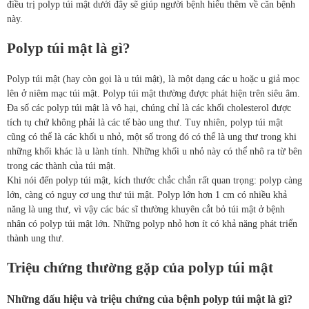
điều trị polyp túi mật dưới đây sẽ giúp người bệnh hiểu thêm về căn bệnh
này.
Polyp túi mật là gì?
Polyp túi mật (hay còn gọi là u túi mật), là một dạng các u hoặc u giả mọc
lên ở niêm mạc túi mật. Polyp túi mật thường được phát hiện trên siêu âm.
Đa số các polyp túi mật là vô hại, chúng chỉ là các khối cholesterol được
tích tụ chứ không phải là các tế bào ung thư. Tuy nhiên, polyp túi mật
cũng có thể là các khối u nhỏ, một số trong đó có thể là ung thư trong khi
những khối khác là u lành tính. Những khối u nhỏ này có thể nhô ra từ bên
trong các thành của túi mật.
Khi nói đến polyp túi mật, kích thước chắc chắn rất quan trọng: polyp càng
lớn, càng có nguy cơ ung thư túi mật. Polyp lớn hơn 1 cm có nhiều khả
năng là ung thư, vì vậy các bác sĩ thường khuyên cắt bỏ túi mật ở bệnh
nhân có polyp túi mật lớn. Những polyp nhỏ hơn ít có khả năng phát triển
thành ung thư.
Triệu chứng thường gặp của polyp túi mật
Những dấu hiệu và triệu chứng của bệnh polyp túi mật là gì?