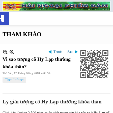
THAM KHẢO
Trước
Sau
Vì sao tượng cổ Hy Lạp thường
khỏa thân?
Thứ Sáu, 12 Tháng Giêng 2018
4:00 SA
Theo Infonet
Lý giải tượng cổ Hy Lạp thường khỏa thân
Cách đây khoảng 2.500 năm, cuộc cách mạng văn hóa xảy ra ở
Hy Lạp cổ