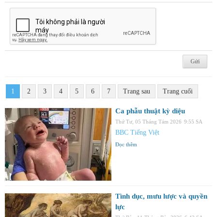
1
2
3
4
5
6
7
Trang sau
Trang cuối
Ca phẫu thuật kỳ diệu
Thứ Tư, 05 Tháng Tám 2026
9:55 SA
BBC Tiếng Việt
Đọc thêm
Tình dục, mưu lược và quyền
lực