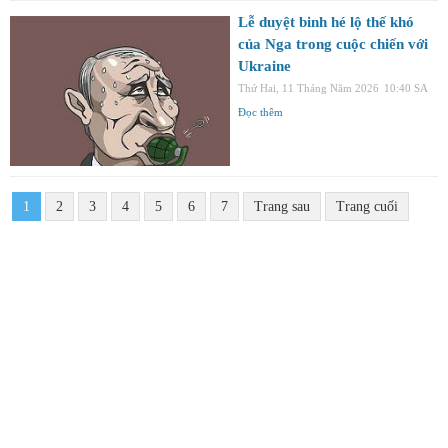
Lễ duyệt binh hé lộ thế khó
của Nga trong cuộc chiến với
Ukraine
Thứ Hai, 11 Tháng Năm 2026
10:40 SA
Đọc thêm
1
2
3
4
5
6
7
Trang sau
Trang cuối