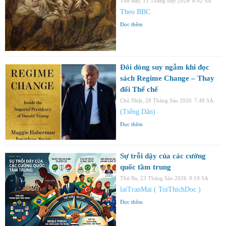
Thứ Bảy, 11 Tháng Bảy 2026
6:42 SA
Theo BBC
Đọc thêm
Đôi dòng suy ngẫm khi đọc
sách Regime Change – Thay
đổi Thể chế
Chủ Nhật, 28 Tháng Sáu 2026
7:48 SA
(Tiếng Dân)
Đọc thêm
Sự trỗi dậy của các cường
quốc tầm trung
Thứ Ba, 23 Tháng Sáu 2026
9:19 SA
laiTranMai ( ToiThichDoc )
Đọc thêm