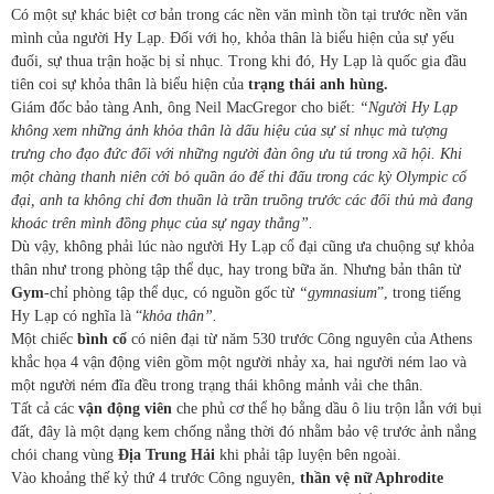
Có một sự khác biệt cơ bản trong các nền văn mình tồn tại trước nền văn
mình của người Hy Lạp. Đối với họ, khỏa thân là biểu hiện của sự yếu
đuối, sự thua trận hoặc bị sỉ nhục. Trong khi đó, Hy Lạp là quốc gia đầu
tiên coi sự khỏa thân là biểu hiện của
trạng thái anh hùng.
Giám đốc bảo tàng Anh, ông Neil MacGregor cho biết:
“Người Hy Lạp
không xem những ảnh khỏa thân là dấu hiệu của sự sỉ nhục mà tượng
trưng cho đạo đức đối với những người đàn ông ưu tú trong xã hội. Khi
một chàng thanh niên cởi bỏ quần áo để thi đấu trong các kỳ Olympic cổ
đại, anh ta không chỉ đơn thuần là trần truồng trước các đối thủ mà đang
khoác trên mình đồng phục của sự ngay thẳng”.
Dù vậy, không phải lúc nào người Hy Lạp cổ đại cũng ưa chuộng sự khỏa
thân như trong phòng tập thể dục, hay trong bữa ăn. Nhưng bản thân từ
Gym
-chỉ phòng tập thể dục, có nguồn gốc từ
“gymnasium
”, trong tiếng
Hy Lạp có nghĩa là “
khỏa thân”.
Một chiếc
bình cổ
có niên đại từ năm 530 trước Công nguyên của Athens
khắc họa 4 vận động viên gồm một người nhảy xa, hai người ném lao và
một người ném đĩa đều trong trạng thái không mảnh vải che thân.
Tất cả các
vận động viên
che phủ cơ thể họ bằng dầu ô liu trộn lẫn với bụi
đất, đây là một dạng kem chống nắng thời đó nhằm bảo vệ trước ảnh nắng
chói chang vùng
Địa Trung Hải
khi phải tập luyện bên ngoài.
Vào khoảng thế kỷ thứ 4 trước Công nguyên,
thần vệ nữ Aphrodite