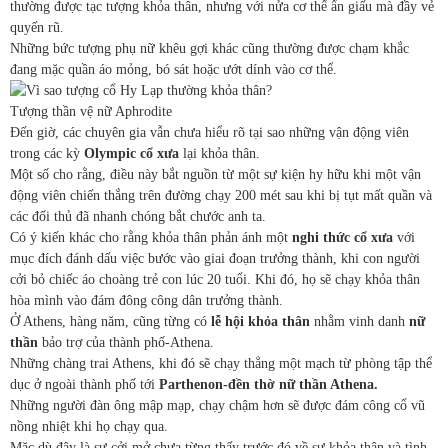
thường được tạc tượng khỏa thân, nhưng với nửa cơ thể ẩn giấu mà đầy vẻ
quyến rũ.
Những bức tượng phụ nữ khêu gợi khác cũng thường được chạm khắc
đang mặc quần áo mỏng, bó sát hoặc ướt dính vào cơ thể.
Tượng thần vệ nữ Aphrodite
Đến giờ, các chuyên gia vẫn chưa hiểu rõ tại sao những vận động viên
trong các kỳ
Olympic cổ xưa
lại khỏa thân.
Một số cho rằng, điều này bắt nguồn từ một sự kiện hy hữu khi một vận
động viên chiến thắng trên đường chạy 200 mét sau khi bị tụt mất quần và
các đối thủ đã nhanh chóng bắt chước anh ta.
Có ý kiến khác cho rằng khỏa thân phản ánh một
nghi thức cổ xưa
với
mục đích đánh dấu việc bước vào giai đoạn trưởng thành, khi con người
cởi bỏ chiếc áo choàng trẻ con lúc 20 tuổi. Khi đó, họ sẽ chạy khỏa thân
hòa mình vào đám đông công dân trưởng thành.
Ở Athens, hàng năm, cũng từng có
lễ hội khỏa thân
nhằm vinh danh
nữ
thần
bảo trợ của thành phố-Athena.
Những chàng trai Athens, khi đó sẽ chạy thẳng một mạch từ phòng tập thể
dục ở ngoài thành phố tới
Parthenon-đền thờ nữ thần Athena.
Những người đàn ông mập mạp, chạy chậm hơn sẽ được đám công cổ vũ
nồng nhiệt khi họ chạy qua.
Mặc dù đây là sự cởi mở chưa từng thấy trước đó về sự khỏa thân và tình