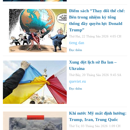
Điểm sách “Thay đổi thể chế:
Bên trong nhiệm kỳ tổng
thống đầy quyền lực Donald
Trump”
Thứ Hai, 22 Tháng Sáu 2026
4:05 CH
tieng dan
Đọc thêm
Xung đột lịch sử Ba lan –
Ukraina
Thứ Bảy, 20 Tháng Sáu 2026
9:45 SA
queviet.eu
Đọc thêm
Khi nước Mỹ mất định hướng:
Trump, Iran, Trung Quốc
Thứ Tư, 03 Tháng Sáu 2026
1:09 CH