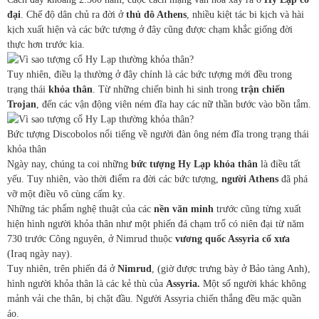
đại
. Chế độ dân chủ ra đời ở
thủ đô Athens
, nhiều kiệt tác bi kịch và hài
kịch xuất hiện và các bức tượng ở đây cũng được chạm khắc giống đời
thực hơn trước kia.
Tuy nhiên, điều lạ thường ở đây chính là các bức tượng mới đều trong
trạng thái
khỏa thân
. Từ những chiến binh hi sinh trong
trận chiến
Trojan
, đến các vận động viên ném đĩa hay các nữ thần bước vào bồn tắm.
Bức tượng Discobolos nổi tiếng về người đàn ông ném đĩa trong trạng thái
khỏa thân
Ngày nay, chúng ta coi những
bức tượng Hy Lạp khỏa thân
là điều tất
yếu. Tuy nhiên, vào thời điểm ra đời các bức tượng,
người Athens
đã phá
vỡ một điều vô cùng cấm kỵ.
Những tác phẩm nghệ thuật của các
nền văn minh
trước cũng từng xuất
hiện hình người khỏa thân như một phiến đá chạm trổ có niên đại từ năm
730 trước Công nguyên, ở Nimrud thuộc
vương quốc Assyria cổ xưa
(Iraq ngày nay).
Tuy nhiên, trên phiến đá ở
Nimrud
, (giờ được trưng bày ở Bảo tàng Anh),
hình người khỏa thân là các kẻ thù của
Assyria.
Một số người khác không
mảnh vải che thân, bị chặt đầu. Người Assyria chiến thắng đều mặc quần
áo.