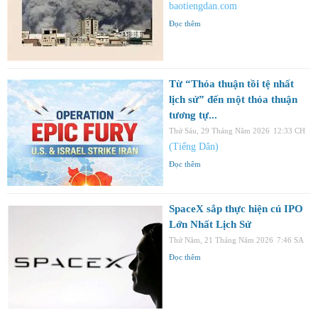
baotiengdan.com
Đọc thêm
Từ “Thỏa thuận tồi tệ nhất
lịch sử” đến một thỏa thuận
tương tự...
Thứ Sáu, 29 Tháng Năm 2026
12:33 CH
(Tiếng Dân)
Đọc thêm
SpaceX sắp thực hiện cú IPO
Lớn Nhất Lịch Sử
Thứ Năm, 21 Tháng Năm 2026
7:46 SA
Đọc thêm