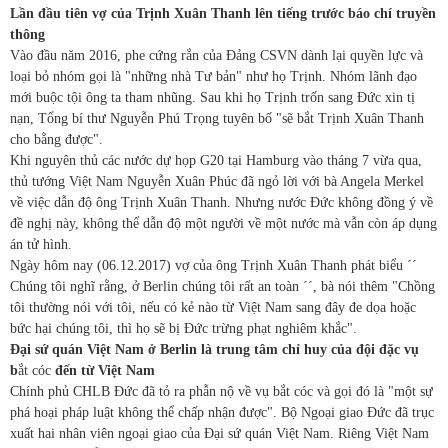
Lần đầu tiên vợ của Trịnh Xuân Thanh lên tiếng trước báo chí truyền
thông
Vào đầu năm 2016, phe cứng rắn của Đảng CSVN dành lại quyền lực và
loại bỏ nhóm gọi là "những nhà Tư bản" như họ Trịnh. Nhóm lãnh đạo
mới buộc tội ông ta tham nhũng. Sau khi họ Trịnh trốn sang Đức xin tị
nạn, Tổng bí thư Nguyễn Phú Trọng tuyên bố "sẽ bắt Trịnh Xuân Thanh
cho bằng được".
Khi nguyên thủ các nước dự họp G20 tại Hamburg vào tháng 7 vừa qua,
thủ tướng Việt Nam Nguyễn Xuân Phúc đã ngỏ lời với bà Angela Merkel
về việc dẫn độ ông Trịnh Xuân Thanh. Nhưng nước Đức không đồng ý về
đề nghị này, không thể dẫn độ một người về một nước mà vẫn còn áp dụng
án tử hình.
Ngày hôm nay (06.12.2017) vợ của ông Trịnh Xuân Thanh phát biểu ´´
Chúng tôi nghĩ rằng, ở Berlin chúng tôi rất an toàn ´´, bà nói thêm "Chồng
tôi thường nói với tôi, nếu có kẻ nào từ Việt Nam sang đây đe dọa hoặc
bức hại chúng tôi, thì họ sẽ bị Đức trừng phạt nghiêm khắc".
Đại sứ quán Việt Nam ở Berlin là trung tâm chỉ huy của đội đặc vụ
b
ắt cóc
đến từ Việt Nam
Chính phủ CHLB Đức đã tỏ ra phẫn nộ về vụ bắt cóc và gọi đó là "một sự
phá hoại pháp luật không thể chấp nhận được". Bộ Ngoại giao Đức đã trục
xuất hai nhân viên ngoại giao của Đại sứ quán Việt Nam. Riêng Việt Nam