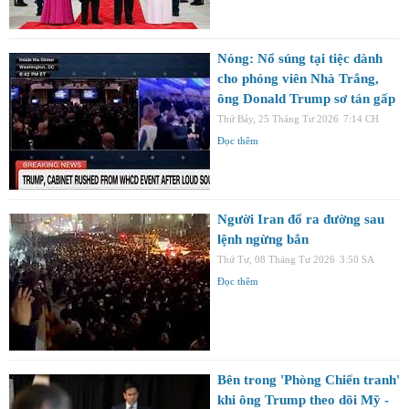
Nóng: Nổ súng tại tiệc dành
cho phóng viên Nhà Trắng,
ông Donald Trump sơ tán gấp
Thứ Bảy, 25 Tháng Tư 2026
7:14 CH
Đọc thêm
Người Iran đổ ra đường sau
lệnh ngừng bắn
Thứ Tư, 08 Tháng Tư 2026
3:50 SA
Đọc thêm
Bên trong 'Phòng Chiến tranh'
khi ông Trump theo dõi Mỹ -