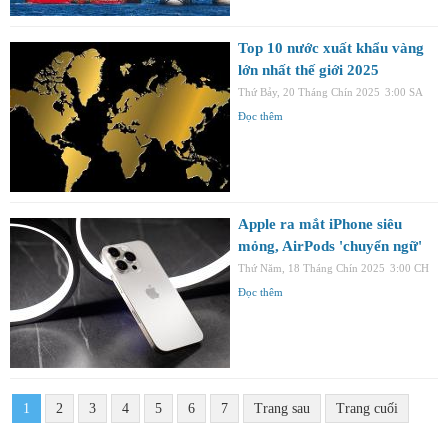
Top 10 nước xuất khẩu vàng
lớn nhất thế giới 2025
Thứ Bảy, 20 Tháng Chín 2025
3:00 SA
Đọc thêm
Apple ra mắt iPhone siêu
mỏng, AirPods 'chuyển ngữ'
Thứ Năm, 18 Tháng Chín 2025
3:00 CH
Đọc thêm
1
2
3
4
5
6
7
Trang sau
Trang cuối