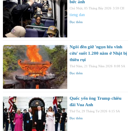
bức ảnh
Chủ Nhật, 05 Tháng Bảy 2026
3:59 CH
tieng dan
Đọc thêm
Ngôi đền giữ 'ngọn lửa vĩnh
cửu' suốt 1.200 năm ở Nhật bị
thiêu rụi
Thứ Năm, 21 Tháng Năm 2026
8:08 SA
Đọc thêm
Quốc yến ông Trump chiêu
đãi Vua Anh
Thứ Tư, 29 Tháng Tư 2026
6:15 SA
Đọc thêm