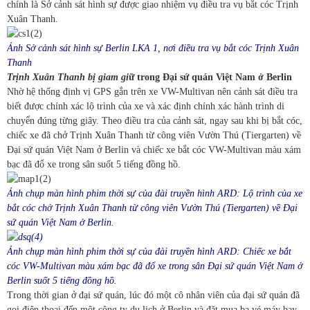
chính là Sở cảnh sát hình sự được giao nhiệm vụ điều tra vụ bắt cóc Trịnh
Xuân Thanh.
Ảnh Sở cảnh sát hình sự Berlin LKA 1, nơi điều tra vụ bắt cóc Trịnh Xuân
Thanh
Trịnh Xuân Thanh bị giam gi
ữ trong Đại sứ quán Việt Nam ở Berlin
Nhờ hệ thống định vị GPS gắn trên xe VW-Multivan nên cảnh sát điều tra
biết được chính xác lộ trình của xe và xác định chính xác hành trình di
chuyển đúng từng giây. Theo điều tra của cảnh sát, ngay sau khi bị bắt cóc,
chiếc xe đã chở Trịnh Xuân Thanh từ công viên Vườn Thú (Tiergarten) về
Đại sứ quán Việt Nam ở Berlin và chiếc xe bắt cóc VW-Multivan màu xám
bạc đã đổ xe trong sân suốt 5 tiếng đồng hồ.
Ảnh chụp màn hình phim thời sự của đài truyền hình ARD: L
ộ trình của xe
bắt cóc chở Trịnh Xuân Thanh từ công viên Vườn Thú (Tiergarten) về Đại
sứ quán Việt Nam ở Berlin.
Ảnh chụp màn hình phim thời sự của đài truyền hình ARD: Chiếc xe bắt
cóc VW-Multivan màu xám bạc đã đổ xe trong sân Đại sứ quán Việt Nam ở
Berlin suốt 5 tiếng đồng hồ.
Trong thời gian ở đại sứ quán, lúc đó một cô nhân viên của đại sứ quán đã
gọi điện thoại đến một công ty du lịch ở Berlin và đặt mua ba vé máy bay