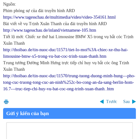
Nguồn:
Phim phóng sự của đài truyền hình ARD
https://www.tagesschau.de/multimedia/video/video-354161.html
Bài viết về vụ Trịnh Xuân Thanh của đài truyền hình ARD
http://www.tagesschau.de/inland/vietnamese-105.htm
Tiết lộ mới: Chiếc xe thứ hai Limousine BMW X5 trong vụ bắt cóc Trịnh
Xuân Thanh
http://thoibao.de/tin-nuoc-duc/11571/tiet-lo-moi%3A-chiec-xe-thu-hai-
limousine-bmw-x5-trong-vu-bat-coc-trinh-xuan-thanh.htm
Trung tướng Đường Minh Hưng trực tiếp chỉ huy vụ bắt cóc ông Trịnh
Xuân Thanh
http://thoibao.de/tin-nuoc-duc/11570/trung-tuong-duong-minh-hung---pho-
tong-cuc-truong-tong-cuc-an-ninh%252c-bo-cong-an-da-sang-berlin-hom-
16.7---truc-tiep-chi-huy-vu-bat-coc-ong-trinh-xuan-thanh..htm
Trước
Sau
Gửi ý kiến của bạn