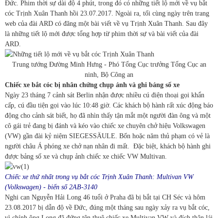
Đức. Phim thời sự dài độ 4 phút, trong đó có những tiết lộ mới về vụ bắt
cóc Trịnh Xuân Thanh hồi 23.07.2017. Ngoài ra, tối cùng ngày trên trang
web của đài ARD có đăng một bài viết về vụ Trịnh Xuân Thanh. Sau đây
là những tiết lộ mới được tổng hợp từ phim thời sự và bài viết của đài
ARD.
Trung tướng Đường Minh Hưng - Phó Tổng Cục trưởng Tổng Cục an
ninh, Bộ Công an
Chiếc xe bắt cóc bị nhân chứng chụp ảnh và ghi bảng số xe
Ngày 23 tháng 7 cảnh sát Berlin nhận được nhiều cú điện thoại gọi khẩn
cấp, cú đầu tiện gọi vào lúc 10:48 giờ. Các khách bộ hành rất xúc động báo
động cho cảnh sát biết, họ đã nhìn thấy tận mắt một người đàn ông và một
cô gái trẻ đang bị đánh và kéo vào chiếc xe chuyên chở hiệu Volkswagen
(VW) gần đài kỷ niệm SIEGESSÄULE. Bốn hoặc năm thủ phạm có vẻ là
người châu Á phóng xe chở nạn nhân đi mất. Đặc biệt, khách bộ hành ghi
được bảng số xe và chụp ảnh chiếc xe chiếc VW Multivan.
Chiếc xe thứ nhất trong vụ bắt cóc Trịnh Xuân Thanh: Multivan VW
(Volkswagen) - biển số 2AB-3140
Nghi can Nguyễn Hải Long 46 tuổi ở Praha đã bị bắt tại CH Séc và hôm
23.08.2017 bị dẫn độ về Đức, đúng một tháng sau ngày xảy ra vụ bắt cóc,
vì chính ông Long đã đứng tên thuê chiếc xe Multivan VW và đích thân lái