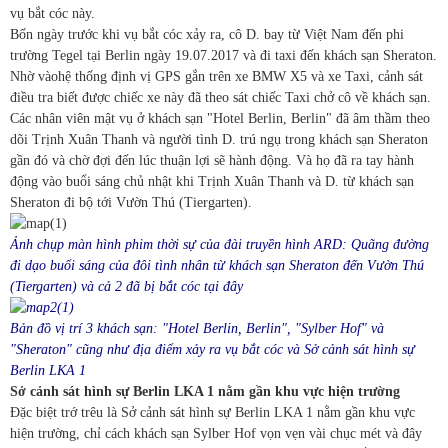
vụ bắt cóc này.
Bốn ngày trước khi vụ bắt cóc xảy ra, cô D. bay từ Việt Nam đến phi
trường Tegel tại Berlin ngày 19.07.2017 và đi taxi đến khách sạn Sheraton.
Nhờ vàohệ thống định vị GPS gắn trên xe BMW X5 và xe Taxi, cảnh sát
điều tra biết được chiếc xe này đã theo sát chiếc Taxi chở cô về khách sạn.
Các nhân viên mật vụ ở khách sạn "Hotel Berlin, Berlin" đã âm thầm theo
dõi Trịnh Xuân Thanh và người tình D. trú ngụ trong khách sạn Sheraton
gần đó và chờ đợi đến lúc thuận lợi sẽ hành động. Và họ đã ra tay hành
động vào buổi sáng chủ nhật khi Trịnh Xuân Thanh và D. từ khách sạn
Sheraton đi bộ tới Vườn Thú (Tiergarten).
Ảnh chụp màn hình phim thời sự của đài truyền hình ARD: Quãng đư
ờng
đi dạo buổi sáng của đôi tình nhân từ khách sạn Sheraton đến Vườn Thú
(Tiergarten) và cả 2 đã bị bắt cóc tại đây
Bản đồ vị trí 3 khách sạn: "Hotel Berlin, Berlin", "Sylber Hof" và
"Sheraton" cũng như địa điểm xảy ra vụ bắt cóc và Sở cảnh sát hình sự
Berlin LKA 1
Sở cảnh sát hình sự Berlin LKA 1 nằm gần khu vực hiện trường
Đặc biệt trớ trêu là Sở cảnh sát hình sự Berlin LKA 1 nằm gần khu vực
hiện trường, chỉ cách khách sạn Sylber Hof vọn vẹn vài chục mét và đây