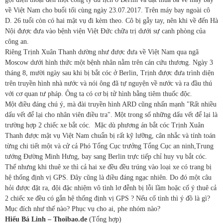
về Việt Nam cho buổi tối cùng ngày 23.07.2017. Trên máy bay ngoài cô
D. 26 tuổi còn có hai mật vụ đi kèm theo. Cô bị gẫy tay, nên khi về đến Hà
Nội được đưa vào bệnh viện Việt Đức chữa trị dưới sự canh phòng của
công an.
Riêng Trịnh Xuân Thanh dường như được đưa về Việt Nam qua ngã
Moscow dưới hình thức một bệnh nhân nằm trên cán cứu thương. Ngày 3
tháng 8, mười ngày sau khi bị bắt cóc ở Berlin, Trịnh được đưa trình diện
trên truyền hình nhà nước và nói ông đã tự nguyện về nước và ra đầu thú
với cơ quan tư pháp. Ông ta có cơ bị tử hình bằng tiêm thuốc độc.
Một điều đáng chú ý, mà đài truyền hình ARD cũng nhấn mạnh "Rất nhiều
dấu vết để lại cho nhân viên điều tra". Một trong số những dấu vết để lại là
trường hợp 2 chiếc xe bắt cóc. Mặc dù phương án bắt cóc Trịnh Xuân
Thanh được mật vụ Việt Nam chuẩn bị rất kỹ lưỡng, cân nhắc và tính toán
từng chi tiết một và cử cả Phó Tổng Cục trưởng Tổng Cục an ninh,Trung
tướng Đường Minh Hưng, bay sang Berlin trực tiếp chỉ huy vụ bắt cóc.
Thế nhưng khi thuê xe thì cả hai xe đều đều trúng vào loại xe có trang bị
hệ thống định vị GPS. Đây cũng là điều đáng ngạc nhiên. Do đó một câu
hỏi được đặt ra, đội đặc nhiệm vô tình lơ đễnh bị lỗi lầm hoặc cố ý thuê cả
2 chiếc xe đều có gắn hệ thống định vị GPS ? Nếu cố tình thì ý đồ là gì?
Mục đích như thế nào? Phục vụ cho ai, phe nhóm nào?
Hi
ếu Bá Linh – Thoibao.de
(Tổng hợp)