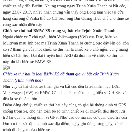
chiếc xe này đến Berlin. Nhưng trong ngày Trịnh Xuân Thanh bị bắt cóc,
ngày 23.07.2017, nhiều nhân chứng vẫn thấy ông Long làm việc tại cửa
hàng của ông ở Praha thủ đô CH Séc, ông Bùi Quang Hiếu chủ cho thuê xe
cũng xác nhận điều này.
Chiếc xe thứ hai BMW X5 trong vụ bắt cóc Trịnh Xuân Thanh
Ngoài chiếc xe 7 chỗ ngồi, hiệu Volkswagen (VW) của Đức, kiểu xe
Multivan màu ánh bạc mà Trịnh Xuân Thanh bị cưỡng bức đẩy lên đó, còn
có sự tham gia của một chiếc xe thứ hai là chiếc xe 5 chỗ ngồi, cũng mang
biển số CH Séc. Đài đài truyền hình ARD đã đưa tin về chiếc xe thứ hai
này, đó là chiếc xe BMW X5.
Chiếc xe thứ hai là loại
BMW X5 đã
tham gia vụ bắt cóc Trịnh Xuân
Thanh (Hình minh họa)
Như vậy cả hai chiếc xe tham gia vụ bắt cóc đều là xe nhãn hiệu Đức:
Volkswagen (VW) và BMW. Cả hai chiếc xe đều mang biển số CH Séc và
đều là xe thuê mướn.
Điểm đáng chú ý, chiếc xe thứ hai này cũng có gắn hệ thống định vị GPS
chống trộm xe, cho nên toàn bộ lộ trình chiếc xe di chuyển đều được lưu
trữ lại qua hệ thống định vị GPS. Nhờ vào đó mà các cơ quan điều tra của
Đức có thể xác định chính xác địa điểm, ngày giờ đúng từng giây, và hành
trình di chuyển của chiếc xe.