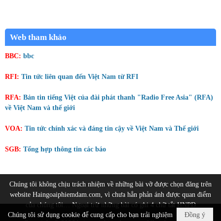
Web tham khảo
BBC:
bbc
RFI:
Tin tức liên quan đến Việt Nam từ RFI
RFA:
Bản tin tiếng Việt của đài phát thanh "Radio Free Asia" (RFA)
về Việt Nam và thế giới
VOA:
Tin tức chính xác và đáng tin cậy về Việt Nam và Thế giới
SGB:
Tổng hợp thông tin các báo
Chúng tôi không chịu trách nhiệm về những bài vỡ được chọn đăng trên
website Haingoaiphiemdam.com, vì chưa hẳn phản ánh được quan điểm
của chúng tôi… Ngoại trừ những bài có ghi 4 chữ tắt HNPD
Chúng tôi sử dụng cookie để cung cấp cho bạn trải nghiệm
Đồng ý