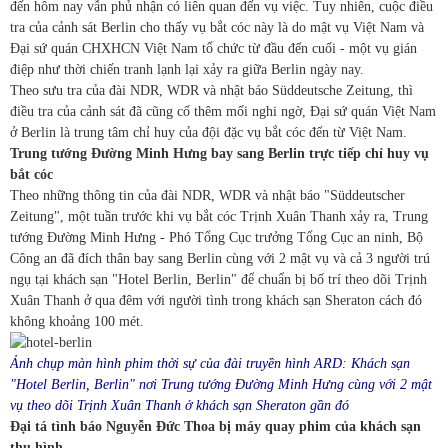
đến hôm nay vẫn phủ nhận có liên quan đến vụ việc. Tuy nhiên, cuộc điều
tra của cảnh sát Berlin cho thấy vụ bắt cóc này là do mật vụ Việt Nam và
Đại sứ quán CHXHCN Việt Nam tổ chức từ đầu đến cuối - một vụ gián
điệp như thời chiến tranh lạnh lại xảy ra giữa Berlin ngày nay.
Theo sưu tra của đài NDR, WDR và nhật báo Süddeutsche Zeitung, thì
điều tra của cảnh sát đã cũng cố thêm mối nghi ngờ, Đại sứ quán Việt Nam
ở Berlin là trung tâm chỉ huy của đội đặc vụ bắt cóc đến từ Việt Nam.
Trung tướng Đường Minh Hưng bay sang Berlin trực tiếp chỉ huy vụ
bắt cóc
Theo những thông tin của đài NDR, WDR và nhật báo "Süddeutscher
Zeitung", một tuần trước khi vụ bắt cóc Trịnh Xuân Thanh xảy ra, Trung
tướng Đường Minh Hưng - Phó Tổng Cục trưởng Tổng Cục an ninh, Bộ
Công an đã đích thân bay sang Berlin cùng với 2 mật vụ và cả 3 người trú
ngụ tại khách sạn "Hotel Berlin, Berlin" để chuẩn bị bố trí theo dõi Trịnh
Xuân Thanh ở qua đêm với người tình trong khách sạn Sheraton cách đó
không khoảng 100 mét.
Ảnh chụp màn hình phim thời sự của đài truyền hình ARD: Khách sạn
"Hotel Berlin, Berlin" nơi Trung tướng Đường Minh Hưng cùng v
ới 2 mật
vụ theo dõi Trịnh Xuân Thanh ở khách sạn Sheraton gần đó
Đại tá tình báo Nguyễn Đức Thoa bị máy quay phim của khách sạn
thu hình