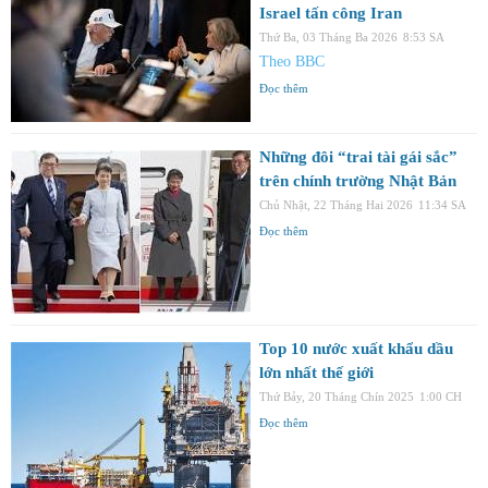
Israel tấn công Iran
Thứ Ba, 03 Tháng Ba 2026
8:53 SA
Theo BBC
Đọc thêm
Những đôi “trai tài gái sắc”
trên chính trường Nhật Bản
Chủ Nhật, 22 Tháng Hai 2026
11:34 SA
Đọc thêm
Top 10 nước xuất khẩu dầu
lớn nhất thế giới
Thứ Bảy, 20 Tháng Chín 2025
1:00 CH
Đọc thêm