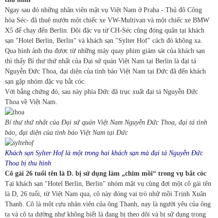
Ngay sau đó những nhân viên mật vụ Việt Nam ở Praha - Thủ đô Công
hòa Séc- đã thuê mướn một chiếc xe VW-Multivan và một chiếc xe BMW
X5 để chạy đến Berlin. Đội đặc vụ từ CH-Séc cũng đóng quân tại khách
sạn "Hotel Berlin, Berlin" và khách sạn "Sylter Hof" cách đó không xa.
Qua hình ảnh thu được từ những máy quay phim giám sát của khách sạn
thì thấy Bí thư thứ nhất của Đại sứ quán Việt Nam tại Berlin là đại tá
Nguyễn Đức Thoa, đại diện của tình báo Việt Nam tại Đức đã đến khách
sạn gặp nhóm đặc vụ bắt cóc.
Với bằng chứng đó, sau này phía Đức đã trục xuất đại tá Nguyễn Đức
Thoa về Việt Nam.
Bí thư thứ nhất của Đại sứ quán Việt Nam Nguyễn Đức Thoa, đại tá tình
báo, đại diện của tình báo Việt Nam tại Đức
Khách sạn Sylter Hof là m
ột trong hai khách sạn mà đại tá Nguyễn Đức
Thoa bị thu hình
Cô gái 26 tu
ổi tên là D. bị sử dụng làm „chim mồi“ trong vụ bắt cóc
Tại khách sạn "Hotel Berlin, Berlin" nhóm mật vụ cùng đợi một cô gái tên
là D, 26 tuổi, từ Việt Nam qua, cô này đóng vai trò nhử mồi Trịnh Xuân
Thanh. Cô là một cựu nhân viên của ông Thanh, nay là người yêu của ông
ta và cô ta dường như không biết là đang bị theo dõi và bị sử dụng trong