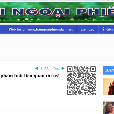
Web trừ bị: www.haingoaiphiemdam.net
Liên Lạc
Ý Kiến
Trước
Sau
BẢN
phạm luật liên quan tới trẻ