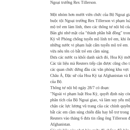
Ngoại trưởng Rex Tillerson.
Một nhóm hơn mười viên chức của Bộ Ngoại gia
buộc tội Ngoại trưởng Rex Tillerson vi phạm lu
mộ trẻ em làm lính, theo các thông tư nội bộ củ
Bản ghi nhớ mật của “thành phần bất đồng” tron
Kỳ về Phòng chống tuyển mộ lính trẻ em, khi ô
những nước vi phạm luật cấm tuyển mộ trẻ em. 
vừa nêu tên có bắt trẻ em cầm súng.
Đưa các nước ra khỏi danh sách đó, Hoa Kỳ mới 
Các tài liệu mà Reuters tiếp cận được cũng cho 
các quan chức đứng đầu các văn phòng khu vực 
Châu Á, Đặc sứ của Hoa Kỳ tại Afghanistan và 
của Bộ.
Thông tư nội bộ ngày 28/7 có đoạn:
"Ngoài vi phạm luật Hoa Kỳ, quyết định này còn
phân tích của Bộ Ngoại giao, và làm suy yếu m
chặn các lực lượng vũ trang của các chính quyề
bắt các em cầm súng chiến đấu hay hỗ trợ trong 
Reuters vào tháng 6 đưa tin rằng ông Tillerson 
Afghanistan.