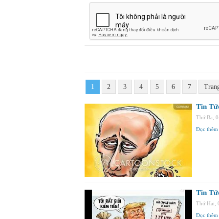
1
2
3
4
5
6
7
Tran
Tin Tứ
Thứ Ba, 
Đọc thêm
Tin Tứ
Thứ Hai,
Đọc thêm