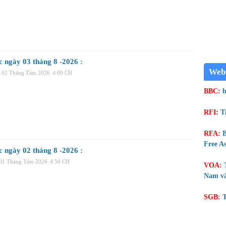
c ngày 03 tháng 8 -2026 :
Web
, 02 Tháng Tám 2026
4:00 CH
BBC:
b
RFI:
T
RFA:
B
Free As
c ngày 02 tháng 8 -2026 :
 01 Tháng Tám 2026
4:50 CH
VOA:
Nam và
SGB:
T