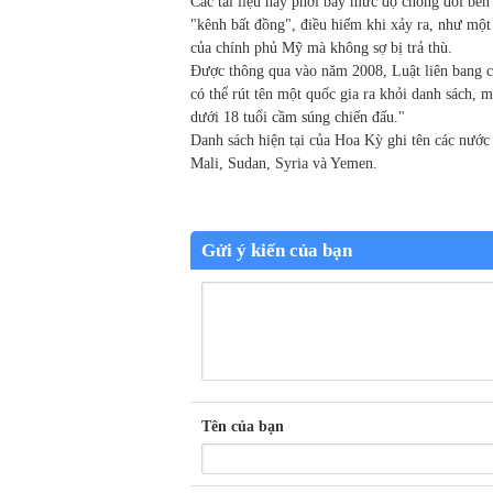
Các tài liệu này phơi bày mức độ chống đối bên
"kênh bất đồng", điều hiếm khi xảy ra, như một
của chính phủ Mỹ mà không sợ bị trả thù.
Được thông qua vào năm 2008, Luật liên bang c
có thể rút tên một quốc gia ra khỏi danh sách, 
dưới 18 tuổi cầm súng chiến đấu."
Danh sách hiện tại của Hoa Kỳ ghi tên các nướ
Mali, Sudan, Syria và Yemen.
Gửi ý kiến của bạn
Tên của bạn