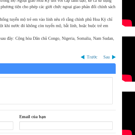
 trong Bộ Ngoại giao Hoa Kỳ đối với cấp lãnh đạo, kể cả sử dụng
 phương tiện cho phép các giới chức ngoại giao phản đối chính sách
hống tuyển mộ trẻ em vào lính nêu rõ rằng chính phủ Hoa Kỳ chỉ
một khi nước đó không còn tuyển mộ, bắt lính, hoặc buộc trẻ em
c sau đây: Cộng hòa Dân chủ Congo, Nigeria, Somalia, Nam Sudan,
Trước
Sau
Email của bạn