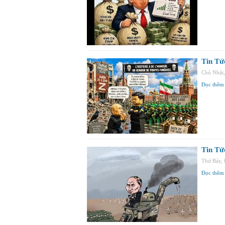
Tin Tứ
Chủ Nhật
Đọc thêm
Tin Tứ
Thứ Bảy,
Đọc thêm