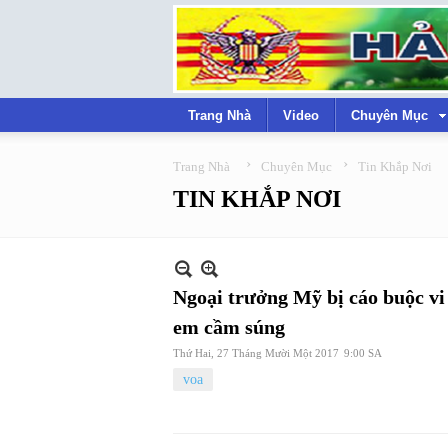
Trang Nhà
Video
Chuyên Mục
›
›
Trang Nhà
Chuyên Mục
Tin Khắp Nơi
TIN KHẮP NƠI
Ngoại trưởng Mỹ bị cáo buộc vi 
em cầm súng
Thứ Hai, 27 Tháng Mười Một 2017
9:00 SA
voa