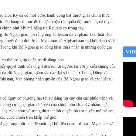
o Hoa Kỳ đã có một bước hành động bất thường, là chính thức
ật liên bang có mục đích ngăn chặn các quân đội nước ngoài tuyển
a chính phủ Mỹ mà hãng tin Reuters có trong tay.
g Bộ Ngoại giao nói rằng ông Tillerson đã vi phạm Đạo luật Hoa
ng quyết định đưa Iraq, Myanmar và Afghanistan ra khỏi danh sách
Trong khi Bộ Ngoại giao công khai thừa nhận là những quốc gia
VID
có thể trợ giúp quân sự dễ dàng hơn.
thấy quyết định của ông Tillerson đi ngược lại với ý kiến chung của
của Bộ Ngoại giao, giám sát các đại sứ quán ở Trung Đông và
Pakistan, Văn phòng nhân quyền của Bộ Ngoại giao và các luật sư
 có nguy cơ phương hại tới sự đáng tin cậy của các phúc trình và
ột công cụ ngoại giao chủ yếu của chính phủ Hoa Kỳ nhằm ngăn
n hay các nhóm vũ trang được chính quyền hỗ trợ tuyển mộ trẻ em,
các cuộc chiến trên khắp thế giới."
đã gạt sang một bên đề xuất nội bộ liên quan tới Iraq, Myanmar và